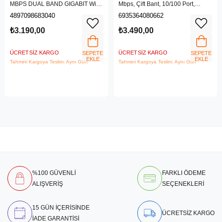
MBPS DUAL BAND GIGABIT Wi-Fi
Mbps, Çift Bant, 10/100 Port,
6 ROUTER
4G/3G SIM Yuvası, Kablosuz 4G
4897098683040
6935364080662
LTE Router
₺3.190,00
₺3.490,00
ÜCRETSIZ KARGO
ÜCRETSIZ KARGO
SEPETE
SEPETE
EKLE
EKLE
Tahmini Kargoya Teslim: Aynı Gün
Tahmini Kargoya Teslim: Aynı Gün
%100 GÜVENLİ
FARKLI ÖDEME
ALIŞVERİŞ
SEÇENEKLERİ
15 GÜN İÇERİSİNDE
ÜCRETSİZ KARGO
İADE GARANTİSİ