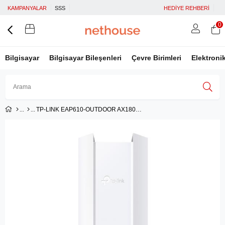
KAMPANYALAR
SSS
HEDİYE REHBERİ
0
Bilgisayar
Bilgisayar Bileşenleri
Çevre Birimleri
Elektroni
TP-LINK EAP610-OUTDOOR AX1800 DUAL-BAND WiFi 6 ACCESS POİNT
Üye Girişi
Üye Ol
Facebook İle Bağlan
Google İle Bağlan