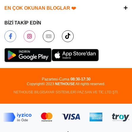
EN ÇOK OKUNAN BLOGLAR ❤️
BİZİ TAKİP EDİN
Pazartesi-Cuma
08:30-17:30
Copyright© 2023
NETHOUSE
All rights reserved.
NETHOUSE BİLGİSAYAR SİSTEMLERİ PAZ.SAN.VE TİC.LTD.ŞTİ.