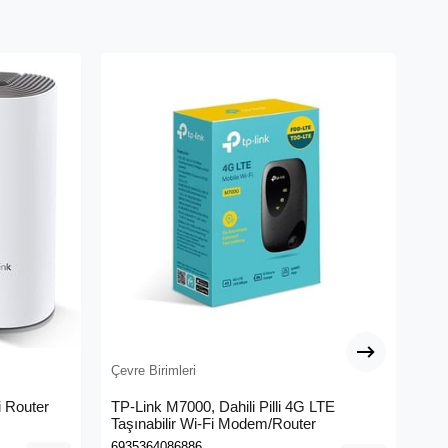
Çevre Birimleri
Çev
 Router
TP-Link M7000, Dahili Pilli 4G LTE
ME
Taşınabilir Wi-Fi Modem/Router
Me
6935364086886
695