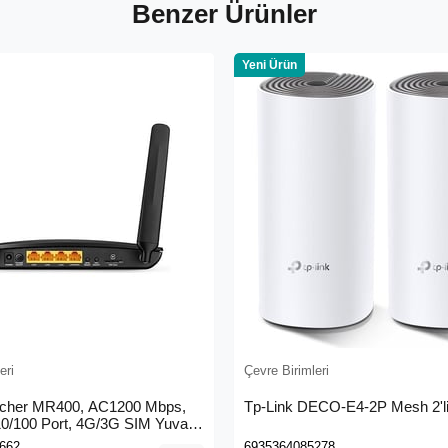
Benzer Ürünler
Yeni Ürün
eri
Çevre Birimleri
rcher MR400, AC1200 Mbps,
Tp-Link DECO-E4-2P Mesh 2'li
 10/100 Port, 4G/3G SIM Yuvası,
4G LTE Router
662
6935364085278