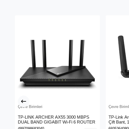
Çevre Birimleri
Çevre Biriml
TP-LINK ARCHER AX55 3000 MBPS
TP-Link A
DUAL BAND GIGABIT Wi-Fi 6 ROUTER
Çift Bant,
Kablosuz 
4897098683040
6935364080