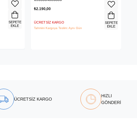
₺2.190,00
₺3.
SEPETE
ÜCRETSIZ KARGO
ÜCR
SEPETE
EKLE
EKLE
Tahmini Kargoya Teslim: Aynı Gün
Tahm
HIZLI
ÜCRETSİZ KARGO
GÖNDERİ