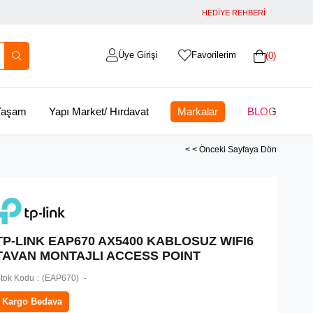
HEDİYE REHBERİ
Üye Girişi
Favorilerim
0
 Yaşam
Yapı Market/ Hırdavat
Markalar
BLOG
< < Önceki Sayfaya Dön
TP-LINK EAP670 AX5400 KABLOSUZ WIFI6
TAVAN MONTAJLI ACCESS POINT
tok Kodu
(EAP670)
Kargo Bedava