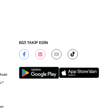
BİZİ TAKİP EDİN
Model
ız?
eri