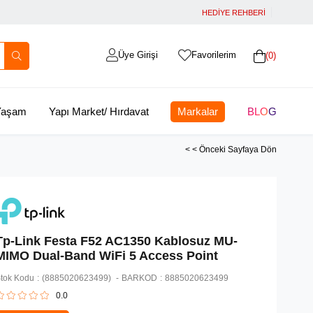
HEDİYE REHBERİ
Üye Girişi
Favorilerim
0
 Yaşam
Yapı Market/ Hırdavat
Markalar
BLOG
< < Önceki Sayfaya Dön
Tp-Link Festa F52 AC1350 Kablosuz MU-
MIMO Dual-Band WiFi 5 Access Point
tok Kodu
(8885020623499)
BARKOD
:
8885020623499
0.0