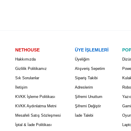
NETHOUSE
ÜYE İŞLEMLERİ
POP
Hakkımızda
Üyeliğim
Dizüs
Gizlilik Politikamız
Alışveriş Sepetim
Powe
Sık Sorulanlar
Sipariş Takibi
Kulak
İletişim
Adreslerim
Robo
KVKK İşleme Politikası
Şifremi Unuttum
Yazıc
KVKK Aydınlatma Metni
Şifremi Değiştir
Gami
Mesafeli Satış Sözleşmesi
İade Talebi
Oyun
İptal & İade Politikası
Lapt