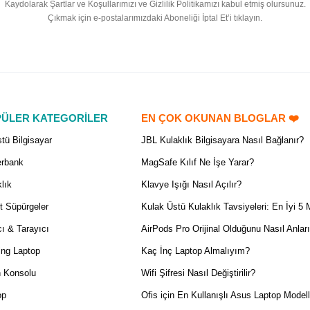
Kaydolarak Şartlar ve Koşullarımızı ve Gizlilik Politikamızı kabul etmiş olursunuz.
Çıkmak için e-postalarımızdaki Aboneliği İptal Et’i tıklayın.
ÜLER KATEGORİLER
EN ÇOK OKUNAN BLOGLAR ❤️
tü Bilgisayar
JBL Kulaklık Bilgisayara Nasıl Bağlanır?
rbank
MagSafe Kılıf Ne İşe Yarar?
lık
Klavye Işığı Nasıl Açılır?
t Süpürgeler
Kulak Üstü Kulaklık Tavsiyeleri: En İyi 5 
ı & Tarayıcı
AirPods Pro Orijinal Olduğunu Nasıl Anlar
ng Laptop
Kaç İnç Laptop Almalıyım?
 Konsolu
Wifi Şifresi Nasıl Değiştirilir?
op
Ofis için En Kullanışlı Asus Laptop Modell