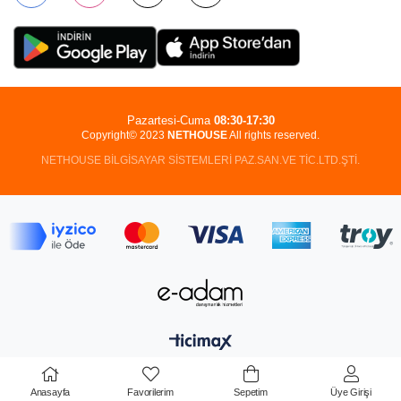
Pazartesi-Cuma
08:30-17:30
Copyright© 2023
NETHOUSE
All rights reserved.
NETHOUSE BİLGİSAYAR SİSTEMLERİ PAZ.SAN.VE TİC.LTD.ŞTİ.
Anasayfa
Favorilerim
Sepetim
Üye Girişi