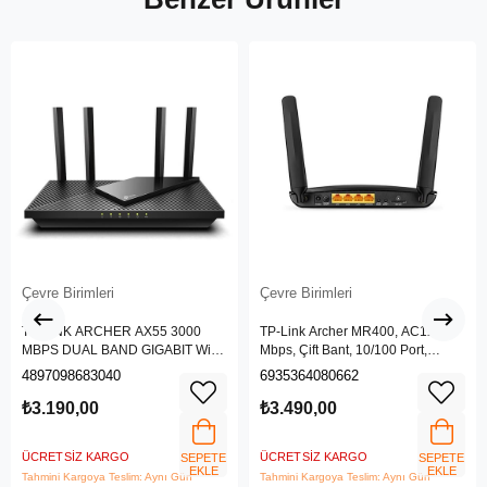
Çevre Birimleri
Çevre Birimleri
TP-LINK ARCHER AX55 3000
TP-Link Archer MR400, AC1200
MBPS DUAL BAND GIGABIT Wi-Fi
Mbps, Çift Bant, 10/100 Port,
6 ROUTER
4G/3G SIM Yuvası, Kablosuz 4G
4897098683040
6935364080662
LTE Router
₺3.190,00
₺3.490,00
ÜCRETSIZ KARGO
ÜCRETSIZ KARGO
SEPETE
SEPETE
EKLE
EKLE
Tahmini Kargoya Teslim: Aynı Gün
Tahmini Kargoya Teslim: Aynı Gün