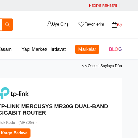
HEDİYE REHBERİ
Üye Girişi
Favorilerim
0
 Yaşam
Yapı Market/ Hırdavat
Markalar
BLOG
< < Önceki Sayfaya Dön
TP-LINK MERCUSYS MR30G DUAL-BAND
GIGABIT ROUTER
tok Kodu
(MR30G)
Kargo Bedava