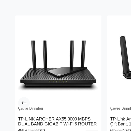
Çevre Birimleri
Çevre Biriml
TP-LINK ARCHER AX55 3000 MBPS
TP-Link A
DUAL BAND GIGABIT Wi-Fi 6 ROUTER
Çift Bant,
Kablosuz 
4897098683040
6935364080