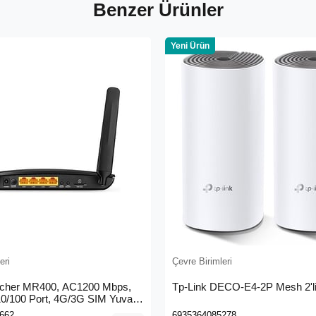
Benzer Ürünler
Yeni Ürün
eri
Çevre Birimleri
rcher MR400, AC1200 Mbps,
Tp-Link DECO-E4-2P Mesh 2'li
 10/100 Port, 4G/3G SIM Yuvası,
4G LTE Router
662
6935364085278