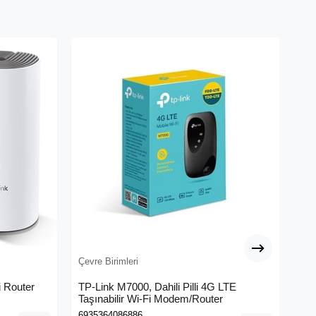
Çevre Birimleri
Çev
 Router
TP-Link M7000, Dahili Pilli 4G LTE
ME
Taşınabilir Wi-Fi Modem/Router
Me
6935364086886
695