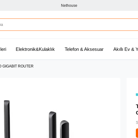
Nethouse
leri
Elektronik&Kulaklık
Telefon & Aksesuar
Akıllı Ev &
D GIGABIT ROUTER
S