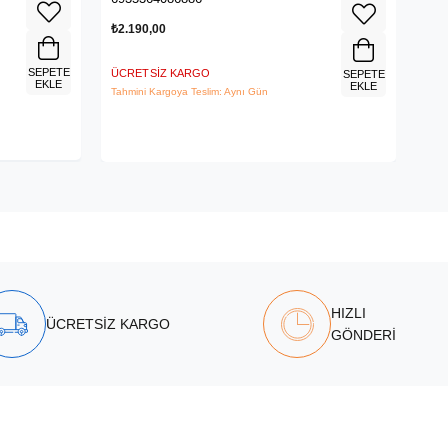
₺2.190,00
₺3.
SEPETE
ÜCRETSIZ KARGO
ÜCR
SEPETE
EKLE
EKLE
Tahmini Kargoya Teslim: Aynı Gün
Tahm
HIZLI
ÜCRETSİZ KARGO
GÖNDERİ