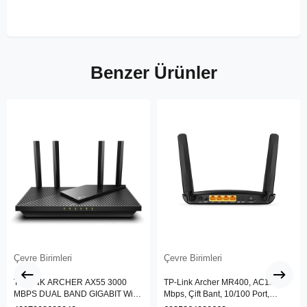
Benzer Ürünler
Çevre Birimleri
Çevre Birimleri
TP-LINK ARCHER AX55 3000
TP-Link Archer MR400, AC1200
MBPS DUAL BAND GIGABIT Wi-Fi
Mbps, Çift Bant, 10/100 Port,
6 ROUTER
4G/3G SIM Yuvası, Kablosuz 4G