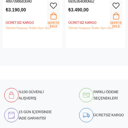
4897098683040
6935364080662
LTE Router
₺3.190,00
₺3.490,00
ÜCRETSIZ KARGO
ÜCRETSIZ KARGO
SEPETE
SEPETE
EKLE
EKLE
Tahmini Kargoya Teslim: Aynı Gün
Tahmini Kargoya Teslim: Aynı Gün
%100 GÜVENLİ
FARKLI ÖDEME
ALIŞVERİŞ
SEÇENEKLERİ
15 GÜN İÇERİSİNDE
ÜCRETSİZ KARGO
İADE GARANTİSİ