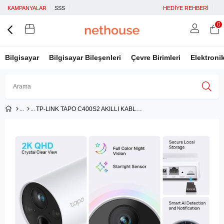
KAMPANYALAR
SSS
HEDİYE REHBERİ
0
Bilgisayar
Bilgisayar Bileşenleri
Çevre Birimleri
Elektroni
TP-LINK TAPO C400S2 AKILLI KABLOSUZ GÜVENİL KAMERASI
Üye Girişi
Üye Ol
Facebook İle Bağlan
Google İle Bağlan