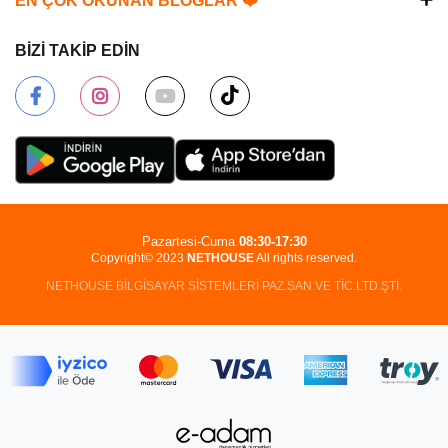
EN ÇOK OKUNAN BLOGLAR ❤️
BİZİ TAKİP EDİN
Pazartesi-Cuma
08:30-17:30
Copyright© 2023
NETHOUSE
All rights reserved.
NETHOUSE BİLGİSAYAR SİSTEMLERİ PAZ.SAN.VE TİC.LTD.ŞTİ.