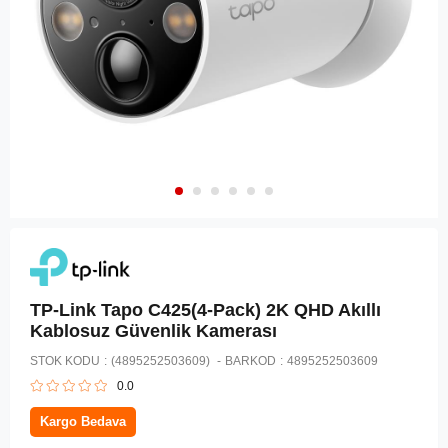
TP-Link Tapo C425(4-Pack) 2K QHD Akıllı
Kablosuz Güvenlik Kamerası
STOK KODU
(4895252503609)
BARKOD
:
4895252503609
0.0
Kargo Bedava