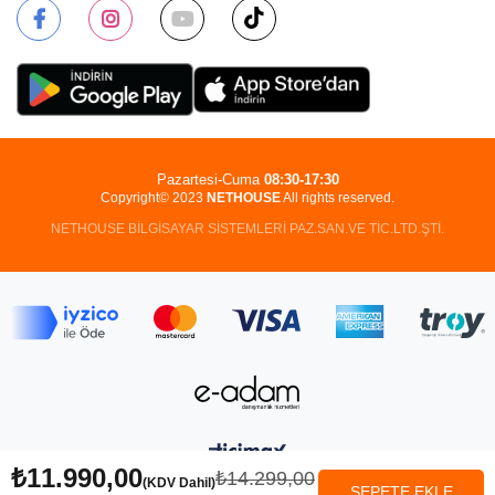
Pazartesi-Cuma
08:30-17:30
Copyright© 2023
NETHOUSE
All rights reserved.
NETHOUSE BİLGİSAYAR SİSTEMLERİ PAZ.SAN.VE TİC.LTD.ŞTİ.
₺11.990,00
₺14.299,00
(KDV Dahil)