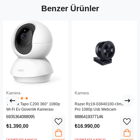
Benzer Ürünler
Kamera
Kamera
★
★
★
★
★
TP-Link Tapo C200 360° 1080p
Razer Rz19-03640100-r3m1 Kiyo
Wi-Fi Ev Güvenlik Kamerası
Pro 1080p Usb Webcam
6935364088095
8886419377146
₺1.390,00
₺16.990,00