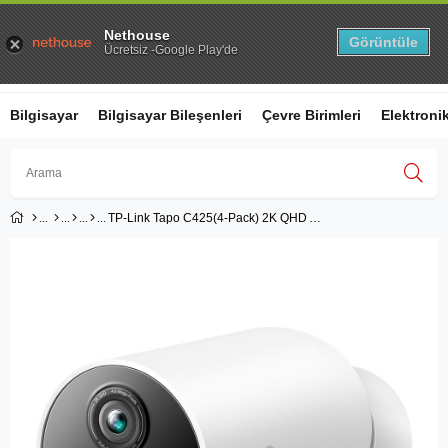
KAMPANYALAR
SSS
HEDİYE REHBERİ
Nethouse
Görüntüle
0
Ücretsiz -Google Play'de
Bilgisayar
Bilgisayar Bileşenleri
Çevre Birimleri
Elektroni
TP-Link Tapo C425(4-Pack) 2K QHD Akıllı Kablosuz Güvenlik Kamerası
Üye Girişi
Üye Ol
Facebook İle Bağlan
Google İle Bağlan