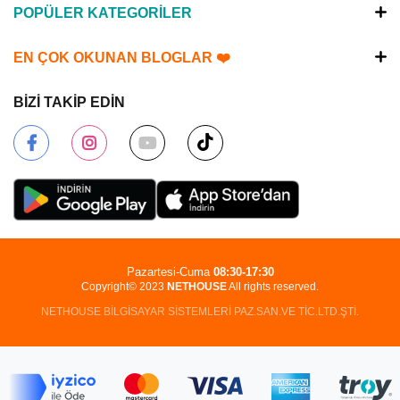
POPÜLER KATEGORİLER
EN ÇOK OKUNAN BLOGLAR ❤️
BİZİ TAKİP EDİN
Pazartesi-Cuma
08:30-17:30
Copyright© 2023
NETHOUSE
All rights reserved.
NETHOUSE BİLGİSAYAR SİSTEMLERİ PAZ.SAN.VE TİC.LTD.ŞTİ.