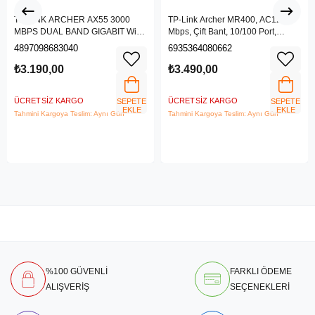
TP-LINK ARCHER AX55 3000
TP-Link Archer MR400, AC1200
MBPS DUAL BAND GIGABIT Wi-Fi
Mbps, Çift Bant, 10/100 Port,
6 ROUTER
4G/3G SIM Yuvası, Kablosuz 4G
4897098683040
6935364080662
LTE Router
₺3.190,00
₺3.490,00
ÜCRETSIZ KARGO
ÜCRETSIZ KARGO
SEPETE
SEPETE
EKLE
EKLE
Tahmini Kargoya Teslim: Aynı Gün
Tahmini Kargoya Teslim: Aynı Gün
%100 GÜVENLİ
FARKLI ÖDEME
ALIŞVERİŞ
SEÇENEKLERİ