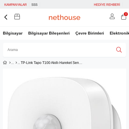
KAMPANYALAR
SSS
HEDİYE REHBERİ
0
Bilgisayar
Bilgisayar Bileşenleri
Çevre Birimleri
Elektroni
TP-Link Tapo T100 Akıllı Hareket Sensörü
Üye Girişi
Üye Ol
Facebook İle Bağlan
Google İle Bağlan