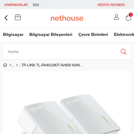
KAMPANYALAR
SSS
HEDİYE REHBERİ
0
Bilgisayar
Bilgisayar Bileşenleri
Çevre Birimleri
Elektroni
TP-LINK TL-PA4010KIT AV600 NANO POWERLINE ADAPTÖR
Üye Girişi
Üye Ol
Facebook İle Bağlan
Google İle Bağlan