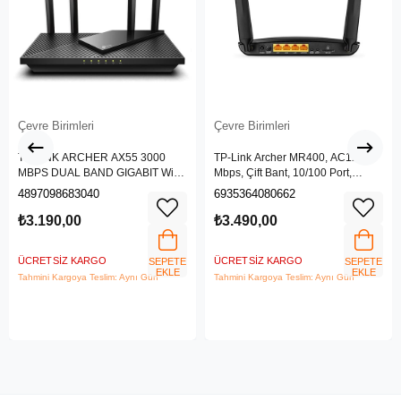
Çevre Birimleri
Çevre Birimleri
TP-LINK ARCHER AX55 3000
TP-Link Archer MR400, AC1200
MBPS DUAL BAND GIGABIT Wi-Fi
Mbps, Çift Bant, 10/100 Port,
6 ROUTER
4G/3G SIM Yuvası, Kablosuz 4G
4897098683040
6935364080662
LTE Router
₺3.190,00
₺3.490,00
ÜCRETSIZ KARGO
ÜCRETSIZ KARGO
SEPETE
SEPETE
EKLE
EKLE
Tahmini Kargoya Teslim: Aynı Gün
Tahmini Kargoya Teslim: Aynı Gün