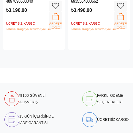
4897098683040
6935364080662
LTE Router
₺3.190,00
₺3.490,00
ÜCRETSIZ KARGO
ÜCRETSIZ KARGO
SEPETE
SEPETE
EKLE
EKLE
Tahmini Kargoya Teslim: Aynı Gün
Tahmini Kargoya Teslim: Aynı Gün
%100 GÜVENLİ
FARKLI ÖDEME
ALIŞVERİŞ
SEÇENEKLERİ
15 GÜN İÇERİSİNDE
ÜCRETSİZ KARGO
İADE GARANTİSİ