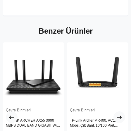
Benzer Ürünler
Çevre Birimleri
Çevre Birimleri
TP-LINK ARCHER AX55 3000
TP-Link Archer MR400, AC1200
MBPS DUAL BAND GIGABIT Wi-Fi
Mbps, Çift Bant, 10/100 Port,
6 ROUTER
4G/3G SIM Yuvası, Kablosuz 4G