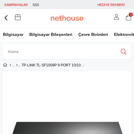
KAMPANYALAR
SSS
HEDİYE REHBERİ
0
Bilgisayar
Bilgisayar Bileşenleri
Çevre Birimleri
Elektroni
TP-LINK TL-SF1009P 9 PORT 10/100Mbps MASAÜSTÜ SWITCH 8 PORT PoE
Üye Girişi
Üye Ol
Facebook İle Bağlan
Google İle Bağlan