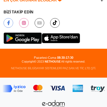
EN ÇOK OKUNAN BLOGLAR ❤️
BİZİ TAKİP EDİN
Pazartesi-Cuma
08:30-17:30
Copyright© 2023
NETHOUSE
All rights reserved.
NETHOUSE BİLGİSAYAR SİSTEMLERİ PAZ.SAN.VE TİC.LTD.ŞTİ.