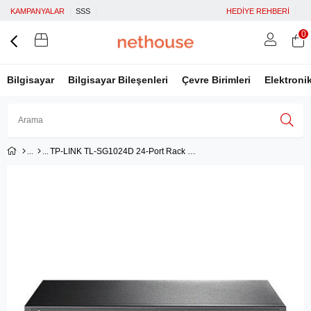
KAMPANYALAR
SSS
HEDİYE REHBERİ
0
Bilgisayar
Bilgisayar Bileşenleri
Çevre Birimleri
Elektroni
TP-LINK TL-SG1024D 24-Port Rack Switch
Üye Girişi
Üye Ol
Facebook İle Bağlan
Google İle Bağlan