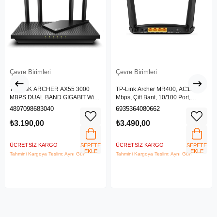
Çevre Birimleri
Çevre Birimleri
TP-LINK ARCHER AX55 3000
TP-Link Archer MR400, AC1200
MBPS DUAL BAND GIGABIT Wi-Fi
Mbps, Çift Bant, 10/100 Port,
6 ROUTER
4G/3G SIM Yuvası, Kablosuz 4G
4897098683040
6935364080662
LTE Router
₺3.190,00
₺3.490,00
ÜCRETSIZ KARGO
ÜCRETSIZ KARGO
SEPETE
SEPETE
EKLE
EKLE
Tahmini Kargoya Teslim: Aynı Gün
Tahmini Kargoya Teslim: Aynı Gün