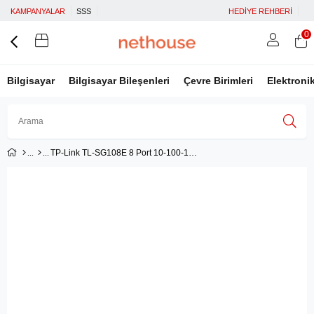
KAMPANYALAR
SSS
HEDİYE REHBERİ
0
Bilgisayar
Bilgisayar Bileşenleri
Çevre Birimleri
Elektroni
TP-Link TL-SG108E 8 Port 10-100-1000 Mbps Smart Switch
Üye Girişi
Üye Ol
Facebook İle Bağlan
Google İle Bağlan