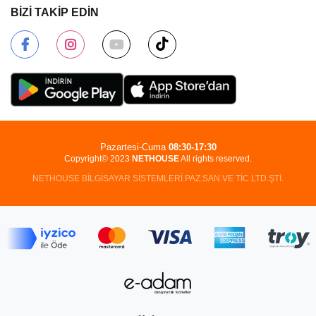
BİZİ TAKİP EDİN
Pazartesi-Cuma
08:30-17:30
Copyright© 2023
NETHOUSE
All rights reserved.
NETHOUSE BİLGİSAYAR SİSTEMLERİ PAZ.SAN.VE TİC.LTD.ŞTİ.