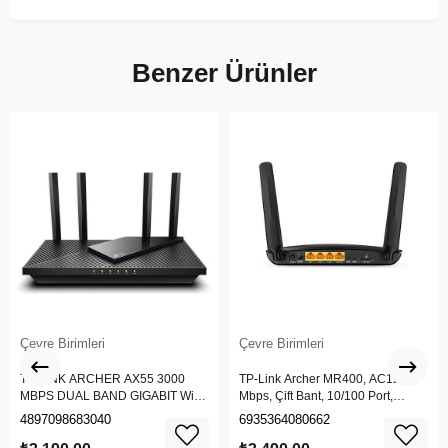
Benzer Ürünler
Çevre Birimleri
Çevre Birimleri
TP-LINK ARCHER AX55 3000
TP-Link Archer MR400, AC1200
MBPS DUAL BAND GIGABIT Wi-Fi
Mbps, Çift Bant, 10/100 Port,
6 ROUTER
4G/3G SIM Yuvası, Kablosuz 4G
4897098683040
6935364080662
LTE Router