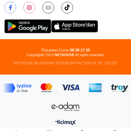
Pazartesi-Cuma
08:30-17:30
Copyright© 2023
NETHOUSE
All rights reserved.
NETHOUSE BİLGİSAYAR SİSTEMLERİ PAZ.SAN.VE TİC.LTD.ŞTİ.