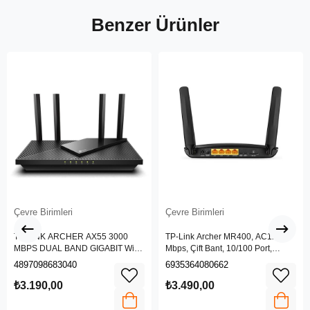
Benzer Ürünler
Çevre Birimleri
Çevre Birimleri
TP-LINK ARCHER AX55 3000
TP-Link Archer MR400, AC1200
MBPS DUAL BAND GIGABIT Wi-Fi
Mbps, Çift Bant, 10/100 Port,
6 ROUTER
4G/3G SIM Yuvası, Kablosuz 4G
4897098683040
6935364080662
LTE Router
₺3.190,00
₺3.490,00