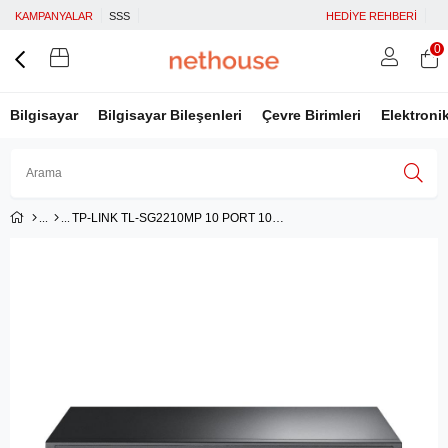
KAMPANYALAR
SSS
HEDİYE REHBERİ
0
Bilgisayar
Bilgisayar Bileşenleri
Çevre Birimleri
Elektroni
TP-LINK TL-SG2210MP 10 PORT 10/100/1000 Mbps GIGABIT MASAÜSTÜ PoE SMART SWITCH
Üye Girişi
Üye Ol
Facebook İle Bağlan
Google İle Bağlan