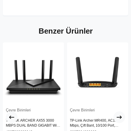
Benzer Ürünler
Çevre Birimleri
Çevre Birimleri
TP-LINK ARCHER AX55 3000
TP-Link Archer MR400, AC1200
MBPS DUAL BAND GIGABIT Wi-Fi
Mbps, Çift Bant, 10/100 Port,
6 ROUTER
4G/3G SIM Yuvası, Kablosuz 4G