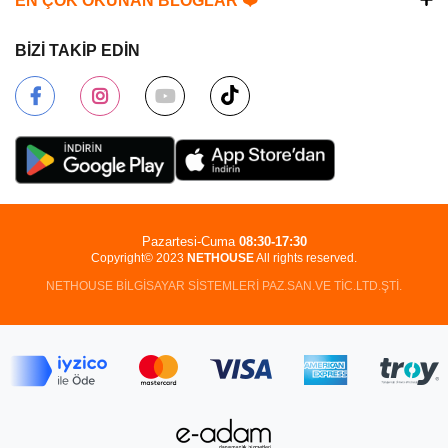
EN ÇOK OKUNAN BLOGLAR ❤️
BİZİ TAKİP EDİN
Pazartesi-Cuma
08:30-17:30
Copyright© 2023
NETHOUSE
All rights reserved.
NETHOUSE BİLGİSAYAR SİSTEMLERİ PAZ.SAN.VE TİC.LTD.ŞTİ.