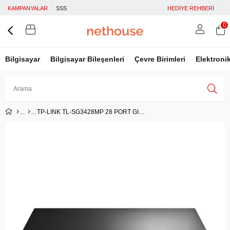
KAMPANYALAR
SSS
HEDİYE REHBERİ
0
Bilgisayar
Bilgisayar Bileşenleri
Çevre Birimleri
Elektroni
TP-LINK TL-SG3428MP 28 PORT GIGIBAIT 4 PORT GIGABIT L2 YÖNETİLEBİLİR SWITCH
Üye Girişi
Üye Ol
Facebook İle Bağlan
Google İle Bağlan