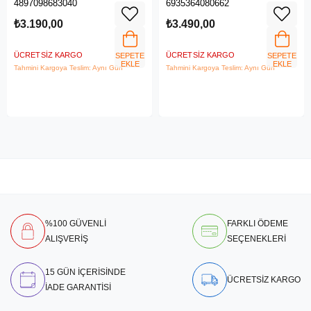
4897098683040
6935364080662
LTE Router
₺3.190,00
₺3.490,00
ÜCRETSIZ KARGO
ÜCRETSIZ KARGO
SEPETE
SEPETE
EKLE
EKLE
Tahmini Kargoya Teslim: Aynı Gün
Tahmini Kargoya Teslim: Aynı Gün
%100 GÜVENLİ
FARKLI ÖDEME
ALIŞVERİŞ
SEÇENEKLERİ
15 GÜN İÇERİSİNDE
ÜCRETSİZ KARGO
İADE GARANTİSİ