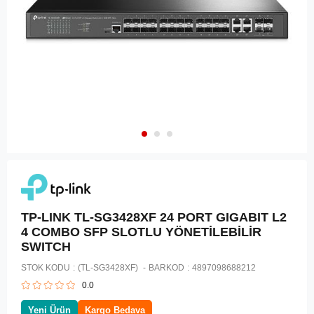
TP-LINK TL-SG3428XF 24 PORT GIGABIT L2
4 COMBO SFP SLOTLU YÖNETİLEBİLİR
SWITCH
STOK KODU
(TL-SG3428XF)
BARKOD
:
4897098688212
0.0
Yeni Ürün
Kargo Bedava