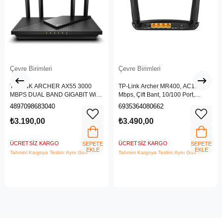
Çevre Birimleri
Çevre Birimleri
TP-LINK ARCHER AX55 3000
TP-Link Archer MR400, AC1200
MBPS DUAL BAND GIGABIT Wi-Fi
Mbps, Çift Bant, 10/100 Port,
6 ROUTER
4G/3G SIM Yuvası, Kablosuz 4G
4897098683040
6935364080662
LTE Router
₺3.190,00
₺3.490,00
ÜCRETSIZ KARGO
ÜCRETSIZ KARGO
SEPETE
SEPETE
EKLE
EKLE
Tahmini Kargoya Teslim: Aynı Gün
Tahmini Kargoya Teslim: Aynı Gün