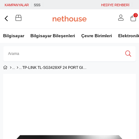
KAMPANYALAR
SSS
HEDİYE REHBERİ
0
Bilgisayar
Bilgisayar Bileşenleri
Çevre Birimleri
Elektroni
TP-LINK TL-SG3428XF 24 PORT GIGABIT L2 4 COMBO SFP SLOTLU YÖNETİLEBİLİR SWITCH
Üye Girişi
Üye Ol
Facebook İle Bağlan
Google İle Bağlan