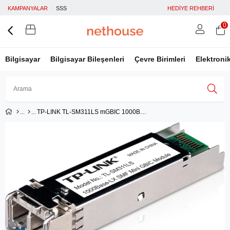
KAMPANYALAR
SSS
HEDİYE REHBERİ
0
Bilgisayar
Bilgisayar Bileşenleri
Çevre Birimleri
Elektroni
TP-LINK TL-SM311LS mGBIC 1000BASE-LX SM SFP MODÜL
Üye Girişi
Üye Ol
Facebook İle Bağlan
Google İle Bağlan