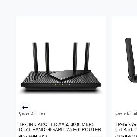
Çevre Birimleri
Çevre Biriml
TP-LINK ARCHER AX55 3000 MBPS
TP-Link A
DUAL BAND GIGABIT Wi-Fi 6 ROUTER
Çift Bant,
Kablosuz 
4897098683040
6935364080