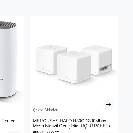
Çevre Birimleri
Çev
 Router
MERCUSYS HALO H30G 1300Mbps
TP
Mesh Menzil Genişletici(ÜÇLÜ PAKET)
Ban
6957939000721
693