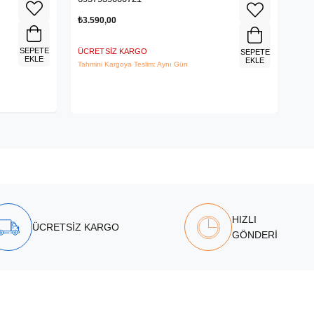
₺3.590,00
₺1.
SEPETE
ÜCRETSIZ KARGO
ÜCR
SEPETE
EKLE
EKLE
Tahmini Kargoya Teslim: Aynı Gün
Tahm
HIZLI
ÜCRETSİZ KARGO
GÖNDERİ