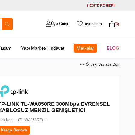
HEDİYE REHBERİ
Üye Girişi
Favorilerim
0
 Yaşam
Yapı Market/ Hırdavat
Markalar
BLOG
< < Önceki Sayfaya Dön
TP-LINK TL-WA850RE 300Mbps EVRENSEL
KABLOSUZ MENZİL GENİŞLETİCİ
tok Kodu
(TL-WA850RE)
Kargo Bedava