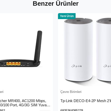
Benzer Ürünler
Yeni Ürün
eri
Çevre Birimleri
rcher MR400, AC1200 Mbps,
Tp-Link DECO-E4-2P Mesh 2'li
 10/100 Port, 4G/3G SIM Yuvası,
4G LTE Router
662
6935364085278