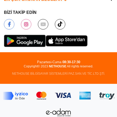
BİZİ TAKİP EDİN
Pazartesi-Cuma
08:30-17:30
Copyright© 2023
NETHOUSE
All rights reserved.
NETHOUSE BİLGİSAYAR SİSTEMLERİ PAZ.SAN.VE TİC.LTD.ŞTİ.