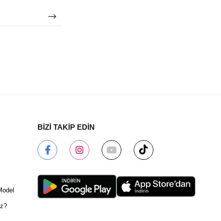
BİZİ TAKİP EDİN
Model
ız?