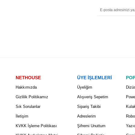
NETHOUSE
ÜYE İŞLEMLERİ
POP
Hakkımızda
Üyeliğim
Dizüs
Gizlilik Politikamız
Alışveriş Sepetim
Powe
Sık Sorulanlar
Sipariş Takibi
Kulak
İletişim
Adreslerim
Robo
KVKK İşleme Politikası
Şifremi Unuttum
Yazıc