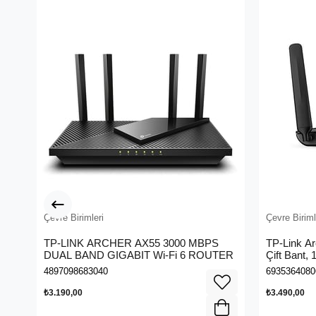
Çevre Birimleri
Çevre Biriml
TP-LINK ARCHER AX55 3000 MBPS
TP-Link A
DUAL BAND GIGABIT Wi-Fi 6 ROUTER
Çift Bant,
Kablosuz 
4897098683040
6935364080
₺3.190,00
₺3.490,00