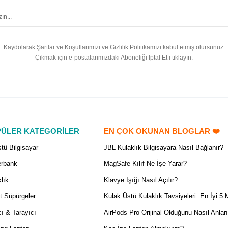
Kaydolarak Şartlar ve Koşullarımızı ve Gizlilik Politikamızı kabul etmiş olursunuz.
Çıkmak için e-postalarımızdaki Aboneliği İptal Et’i tıklayın.
ÜLER KATEGORİLER
EN ÇOK OKUNAN BLOGLAR ❤️
tü Bilgisayar
JBL Kulaklık Bilgisayara Nasıl Bağlanır?
rbank
MagSafe Kılıf Ne İşe Yarar?
lık
Klavye Işığı Nasıl Açılır?
t Süpürgeler
Kulak Üstü Kulaklık Tavsiyeleri: En İyi 5 
ı & Tarayıcı
AirPods Pro Orijinal Olduğunu Nasıl Anlar