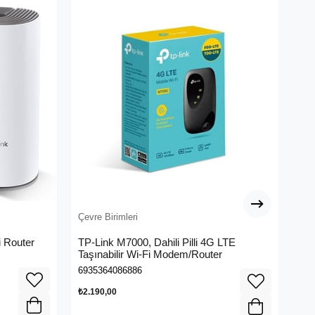
Çevre Birimleri
Çev
 Router
TP-Link M7000, Dahili Pilli 4G LTE
ME
Taşınabilir Wi-Fi Modem/Router
Me
6935364086886
695
₺2.190,00
₺3.