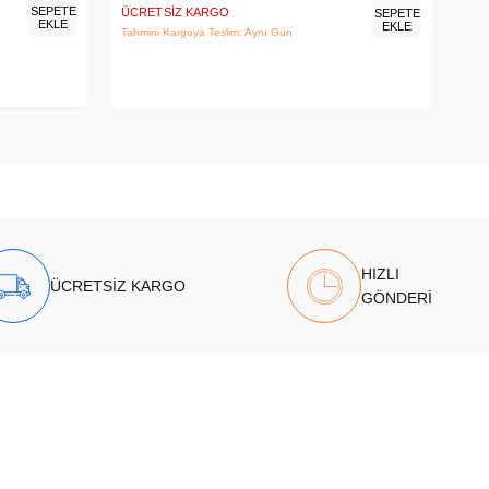
SEPETE
ÜCRETSIZ KARGO
ÜCR
SEPETE
EKLE
EKLE
Tahmini Kargoya Teslim: Aynı Gün
Tahm
HIZLI
ÜCRETSİZ KARGO
GÖNDERİ