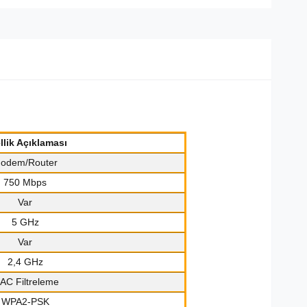
llik Açıklaması
odem/Router
750 Mbps
Var
5 GHz
Var
2,4 GHz
AC Filtreleme
WPA2-PSK