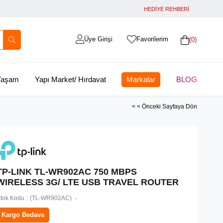
HEDİYE REHBERİ
Üye Girişi
Favorilerim
0
 Yaşam
Yapı Market/ Hırdavat
Markalar
BLOG
< < Önceki Sayfaya Dön
TP-LINK TL-WR902AC 750 MBPS
WIRELESS 3G/ LTE USB TRAVEL ROUTER
tok Kodu
(TL-WR902AC)
Kargo Bedava