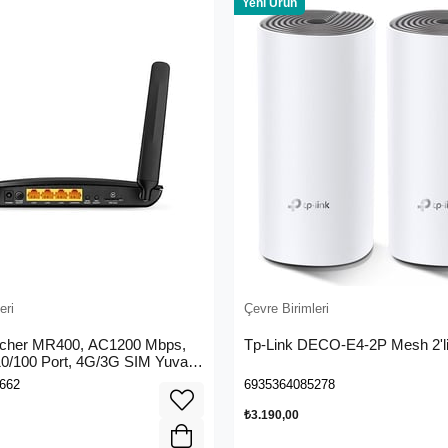
Yeni Ürün
eri
Çevre Birimleri
rcher MR400, AC1200 Mbps,
Tp-Link DECO-E4-2P Mesh 2'li
 10/100 Port, 4G/3G SIM Yuvası,
4G LTE Router
662
6935364085278
₺3.190,00