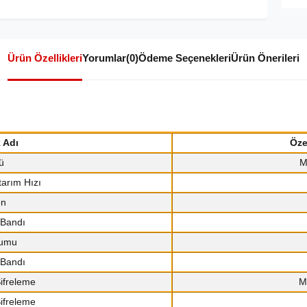
Ürün Özellikleri
Yorumlar
(0)
Ödeme Seçenekleri
Ürün Önerileri
k Adı
Öze
ü
M
tarım Hızı
en
 Bandı
umu
 Bandı
ifreleme
M
ifreleme