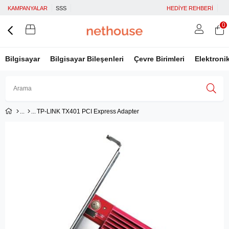
KAMPANYALAR
SSS
HEDİYE REHBERİ
0
Bilgisayar
Bilgisayar Bileşenleri
Çevre Birimleri
Elektroni
TP-LINK TX401 PCI Express Adapter
Üye Girişi
Üye Ol
Facebook İle Bağlan
Google İle Bağlan