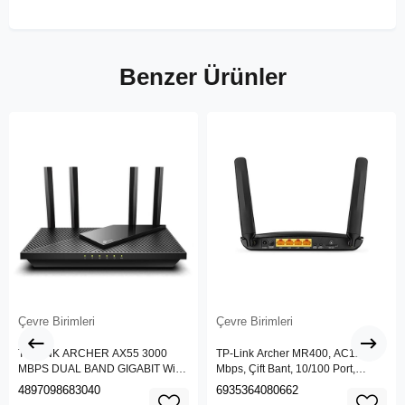
Benzer Ürünler
Çevre Birimleri
Çevre Birimleri
TP-LINK ARCHER AX55 3000
TP-Link Archer MR400, AC1200
MBPS DUAL BAND GIGABIT Wi-Fi
Mbps, Çift Bant, 10/100 Port,
6 ROUTER
4G/3G SIM Yuvası, Kablosuz 4G
4897098683040
6935364080662
LTE Router