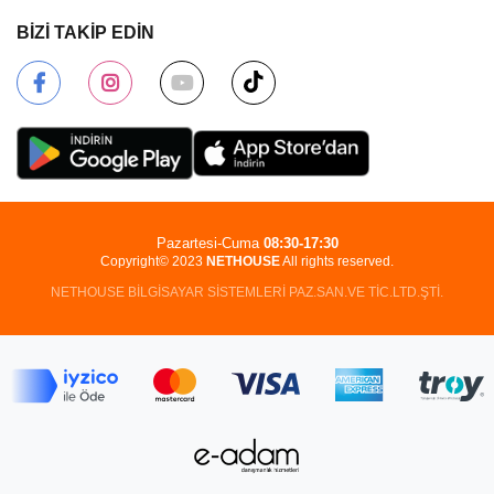
BİZİ TAKİP EDİN
Pazartesi-Cuma
08:30-17:30
Copyright© 2023
NETHOUSE
All rights reserved.
NETHOUSE BİLGİSAYAR SİSTEMLERİ PAZ.SAN.VE TİC.LTD.ŞTİ.