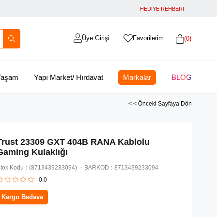
HEDİYE REHBERİ
Üye Girişi
Favorilerim
0
 Yaşam
Yapı Market/ Hırdavat
Markalar
BLOG
< < Önceki Sayfaya Dön
Trust 23309 GXT 404B RANA Kablolu
Gaming Kulaklığı
tok Kodu
(8713439233094)
BARKOD
:
8713439233094
0.0
Kargo Bedava