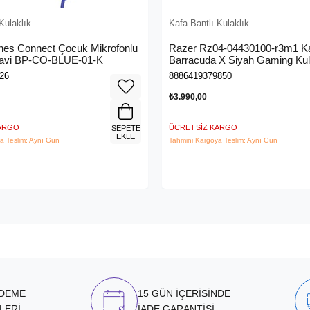
Kulaklık
Kafa Bantlı Kulaklık
es Connect Çocuk Mikrofonlu
Razer Rz04-04430100-r3m1 K
Mavi BP-CO-BLUE-01-K
Barracuda X Siyah Gaming Kul
26
8886419379850
₺3.990,00
KARGO
ÜCRETSIZ KARGO
SEPETE
EKLE
a Teslim: Aynı Gün
Tahmini Kargoya Teslim: Aynı Gün
ÖDEME
15 GÜN İÇERİSİNDE
LERİ
İADE GARANTİSİ