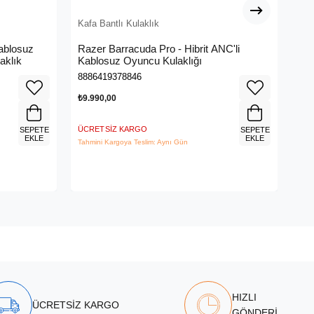
Kafa Bantlı Kulaklık
Kaf
ablosuz
Razer Barracuda Pro - Hibrit ANC'li
Ra
aklık
Kablosuz Oyuncu Kulaklığı
Kab
04
8886419378846
888
₺9.990,00
₺8.
ÜCRETSIZ KARGO
ÜCR
SEPETE
SEPETE
EKLE
EKLE
Tahmini Kargoya Teslim: Aynı Gün
Tahm
HIZLI
ÜCRETSİZ KARGO
GÖNDERİ