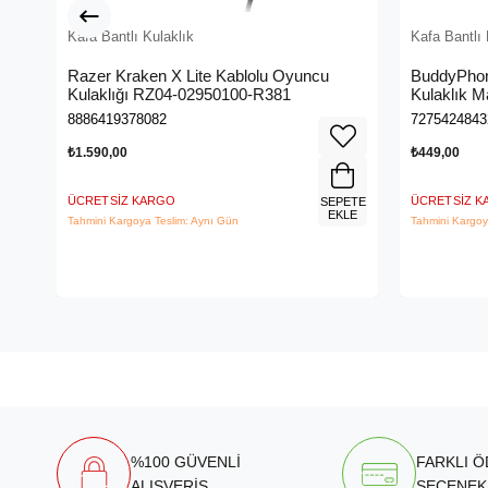
Kafa Bantlı Kulaklık
Kafa Bantlı 
Razer Kraken X Lite Kablolu Oyuncu
BuddyPhon
Kulaklığı RZ04-02950100-R381
Kulaklık 
8886419378082
7275424843
₺1.590,00
₺449,00
ÜCRETSIZ KARGO
ÜCRETSIZ 
SEPETE
EKLE
Tahmini Kargoya Teslim: Aynı Gün
Tahmini Kargoy
%100 GÜVENLİ
FARKLI 
ALIŞVERİŞ
SEÇENEK