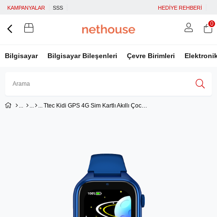
KAMPANYALAR
SSS
HEDİYE REHBERİ
0
Bilgisayar
Bilgisayar Bileşenleri
Çevre Birimleri
Elektroni
Ttec Kidi GPS 4G Sim Kartlı Akıllı Çocuk Saati Okyanus Laciverti 2KSW02
Üye Girişi
Üye Ol
Facebook İle Bağlan
Google İle Bağlan