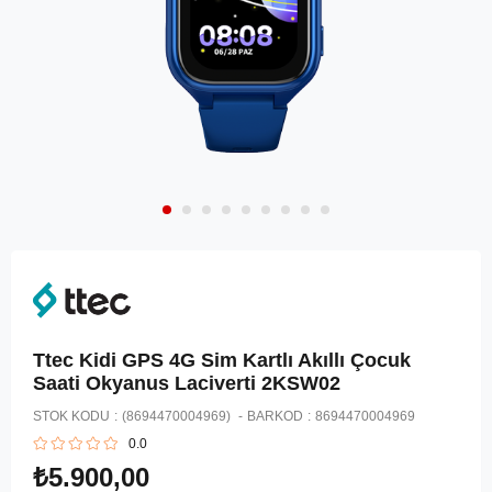
Ttec Kidi GPS 4G Sim Kartlı Akıllı Çocuk
Saati Okyanus Laciverti 2KSW02
STOK KODU
(8694470004969)
BARKOD
:
8694470004969
0.0
₺5.900,00