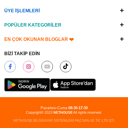
ÜYE İŞLEMLERİ
POPÜLER KATEGORİLER
EN ÇOK OKUNAN BLOGLAR ❤️
BİZİ TAKİP EDİN
Pazartesi-Cuma
08:30-17:30
Copyright© 2023
NETHOUSE
All rights reserved.
NETHOUSE BİLGİSAYAR SİSTEMLERİ PAZ.SAN.VE TİC.LTD.ŞTİ.