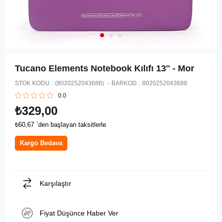
Tucano Elements Notebook Kılıfı 13'' - Mor
STOK KODU
(8020252043688)
BARKOD
:
8020252043688
0.0
₺329,00
₺60,67
`den başlayan taksitlerle
Kargo Bedava
Karşılaştır
Fiyat Düşünce Haber Ver