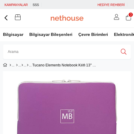
KAMPANYALAR
SSS
HEDİYE REHBERİ
0
Bilgisayar
Bilgisayar Bileşenleri
Çevre Birimleri
Elektroni
Tucano Elements Notebook Kılıfı 13'' - Mor
Üye Girişi
Üye Ol
Facebook İle Bağlan
Google İle Bağlan