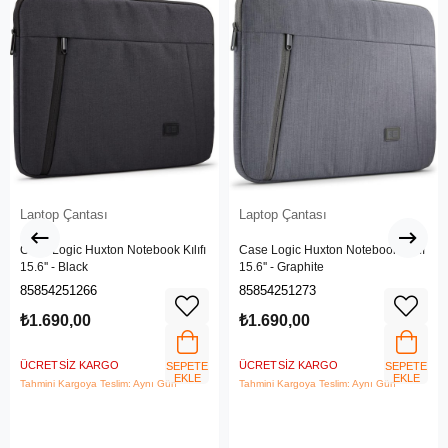
Laptop Çantası
Laptop Çantası
Case Logic Huxton Notebook Kılıfı
Case Logic Huxton Notebook Kılıfı
15.6'' - Black
15.6'' - Graphite
85854251266
85854251273
₺1.690,00
₺1.690,00
ÜCRETSIZ KARGO
ÜCRETSIZ KARGO
SEPETE
SEPETE
EKLE
EKLE
Tahmini Kargoya Teslim: Aynı Gün
Tahmini Kargoya Teslim: Aynı Gün