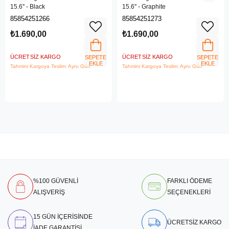
15.6'' - Black
15.6'' - Graphite
85854251266
85854251273
₺1.690,00
₺1.690,00
ÜCRETSIZ KARGO
ÜCRETSIZ KARGO
SEPETE
SEPETE
EKLE
EKLE
Tahmini Kargoya Teslim: Aynı Gün
Tahmini Kargoya Teslim: Aynı Gün
%100 GÜVENLİ
FARKLI ÖDEME
ALIŞVERİŞ
SEÇENEKLERİ
15 GÜN İÇERİSİNDE
ÜCRETSİZ KARGO
İADE GARANTİSİ