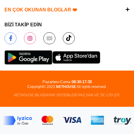
EN ÇOK OKUNAN BLOGLAR ❤️
BİZİ TAKİP EDİN
Pazartesi-Cuma
08:30-17:30
Copyright© 2023
NETHOUSE
All rights reserved.
NETHOUSE BİLGİSAYAR SİSTEMLERİ PAZ.SAN.VE TİC.LTD.ŞTİ.