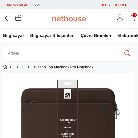
KAMPANYALAR
SSS
HEDİYE REHBERİ
0
Bilgisayar
Bilgisayar Bileşenleri
Çevre Birimleri
Elektroni
Tucano Top Macbook Pro Notebook Kılıfı 15'' - Kahve
Üye Girişi
Üye Ol
Facebook İle Bağlan
Google İle Bağlan