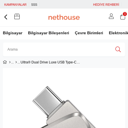
KAMPANYALAR
SSS
HEDİYE REHBERİ
0
Bilgisayar
Bilgisayar Bileşenleri
Çevre Birimleri
Elektroni
Ultra® Dual Drive Luxe USB Type-C™ Flash Sürücü 512 GB
Üye Girişi
Üye Ol
Facebook İle Bağlan
Google İle Bağlan