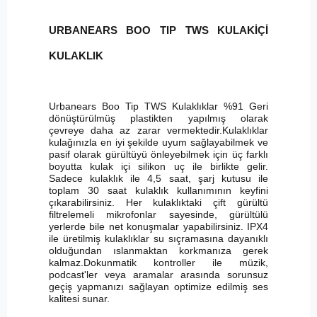
URBANEARS BOO TIP TWS KULAKİÇİ
KULAKLIK
Urbanears Boo Tip TWS Kulaklıklar %91 Geri
dönüştürülmüş plastikten yapılmış olarak
çevreye daha az zarar vermektedir.Kulaklıklar
kulağınızla en iyi şekilde uyum sağlayabilmek ve
pasif olarak gürültüyü önleyebilmek için üç farklı
boyutta kulak içi silikon uç ile birlikte gelir.
Sadece kulaklık ile 4,5 saat, şarj kutusu ile
toplam 30 saat kulaklık kullanımının keyfini
çıkarabilirsiniz. Her kulaklıktaki çift gürültü
filtrelemeli mikrofonlar sayesinde, gürültülü
yerlerde bile net konuşmalar yapabilirsiniz. IPX4
ile üretilmiş kulaklıklar su sıçramasına dayanıklı
olduğundan ıslanmaktan korkmanıza gerek
kalmaz.Dokunmatik kontroller ile müzik,
podcast'ler veya aramalar arasında sorunsuz
geçiş yapmanızı sağlayan optimize edilmiş ses
kalitesi sunar.