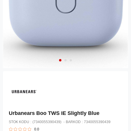
Urbanears Boo TWS IE Slightly Blue
STOK KODU
(7340055390439)
BARKOD
:
7340055390439
0.0