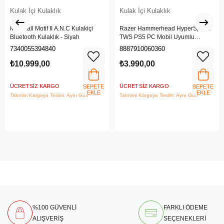
Kulak İçi Kulaklık
Kulak İçi Kulaklık
Marshall Motif II A.N.C Kulakiçi
Razer Hammerhead HyperSpeed
Bluetooth Kulaklık - Siyah
TWS PS5 PC Mobil Uyumlu
Kablosuz Gaming Kulaklık RZ12-
7340055394840
8887910060360
03820300-R3G1
₺10.999,00
₺3.990,00
ÜCRETSIZ KARGO
ÜCRETSIZ KARGO
SEPETE
SEPETE
EKLE
EKLE
Tahmini Kargoya Teslim: Aynı Gün
Tahmini Kargoya Teslim: Aynı Gün
%100 GÜVENLİ
FARKLI ÖDEME
ALIŞVERİŞ
SEÇENEKLERİ