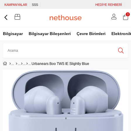
KAMPANYALAR
SSS
HEDİYE REHBERİ
0
Bilgisayar
Bilgisayar Bileşenleri
Çevre Birimleri
Elektroni
Urbanears Boo TWS IE Slightly Blue
Üye Girişi
Üye Ol
Facebook İle Bağlan
Google İle Bağlan