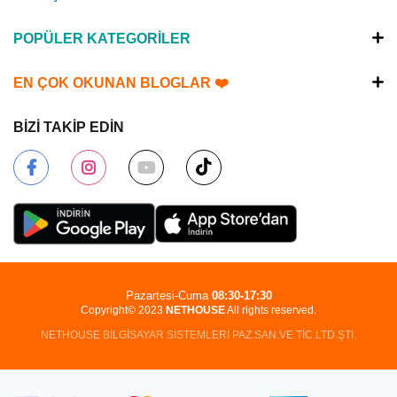
POPÜLER KATEGORİLER
EN ÇOK OKUNAN BLOGLAR ❤️
BİZİ TAKİP EDİN
Pazartesi-Cuma
08:30-17:30
Copyright© 2023
NETHOUSE
All rights reserved.
NETHOUSE BİLGİSAYAR SİSTEMLERİ PAZ.SAN.VE TİC.LTD.ŞTİ.