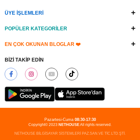
ÜYE İŞLEMLERİ
POPÜLER KATEGORİLER
EN ÇOK OKUNAN BLOGLAR ❤️
BİZİ TAKİP EDİN
Pazartesi-Cuma
08:30-17:30
Copyright© 2023
NETHOUSE
All rights reserved.
NETHOUSE BİLGİSAYAR SİSTEMLERİ PAZ.SAN.VE TİC.LTD.ŞTİ.