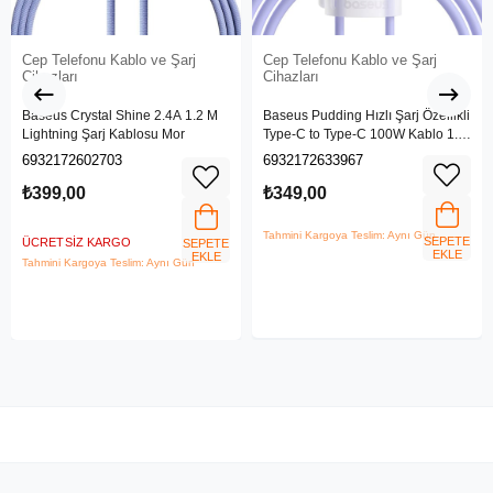
Cep Telefonu Kablo ve Şarj
Cep Telefonu Kablo ve Şarj
Cihazları
Cihazları
Baseus Crystal Shine 2.4A 1.2 M
Baseus Pudding Hızlı Şarj Özellikli
Lightning Şarj Kablosu Mor
Type-C to Type-C 100W Kablo 1.2
M Mor
6932172602703
6932172633967
₺399,00
₺349,00
Tahmini Kargoya Teslim: Aynı Gün
SEPETE
ÜCRETSIZ KARGO
SEPETE
EKLE
EKLE
Tahmini Kargoya Teslim: Aynı Gün