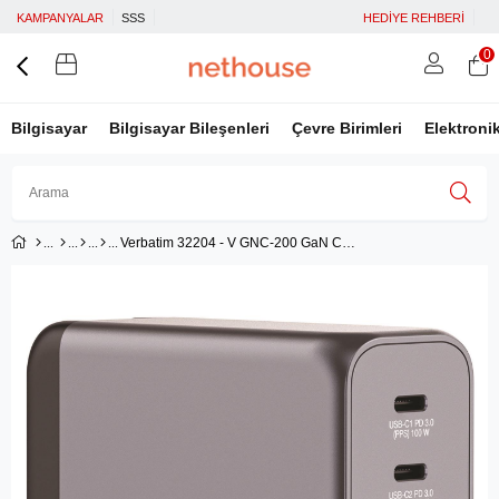
KAMPANYALAR
SSS
HEDİYE REHBERİ
0
Bilgisayar
Bilgisayar Bileşenleri
Çevre Birimleri
Elektroni
Verbatim 32204 - V GNC-200 GaN Charger 200W
Üye Girişi
Üye Ol
Facebook İle Bağlan
Google İle Bağlan