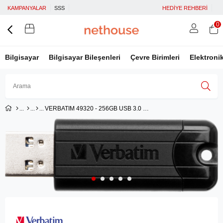
KAMPANYALAR
SSS
HEDİYE REHBERİ
0
Bilgisayar
Bilgisayar Bileşenleri
Çevre Birimleri
Elektroni
VERBATIM 49320 - 256GB USB 3.0 DRIVE 256GB STORE NO GO
Üye Girişi
Üye Ol
Facebook İle Bağlan
Google İle Bağlan