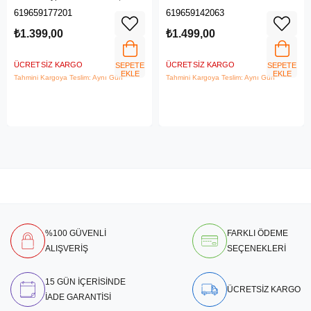
Sürücü SDDDC3-128G-G46
G46
619659177201
619659142063
₺1.399,00
₺1.499,00
ÜCRETSIZ KARGO
ÜCRETSIZ KARGO
SEPETE
SEPETE
EKLE
EKLE
Tahmini Kargoya Teslim: Aynı Gün
Tahmini Kargoya Teslim: Aynı Gün
%100 GÜVENLİ
FARKLI ÖDEME
ALIŞVERİŞ
SEÇENEKLERİ
15 GÜN İÇERİSİNDE
ÜCRETSİZ KARGO
İADE GARANTİSİ