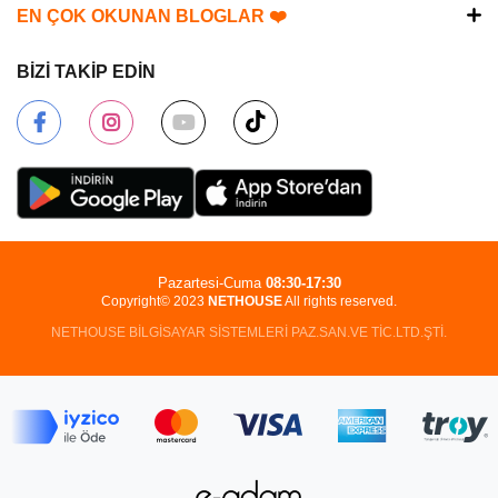
EN ÇOK OKUNAN BLOGLAR ❤️
BİZİ TAKİP EDİN
Pazartesi-Cuma
08:30-17:30
Copyright© 2023
NETHOUSE
All rights reserved.
NETHOUSE BİLGİSAYAR SİSTEMLERİ PAZ.SAN.VE TİC.LTD.ŞTİ.