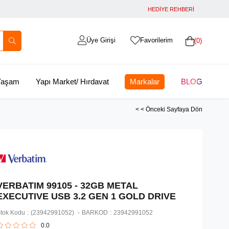
HEDİYE REHBERİ
Üye Girişi
Favorilerim
0
 Yaşam
Yapı Market/ Hırdavat
Markalar
BLOG
< < Önceki Sayfaya Dön
VERBATIM 99105 - 32GB METAL
EXECUTIVE USB 3.2 GEN 1 GOLD DRIVE
tok Kodu
(23942991052)
BARKOD
:
23942991052
0.0