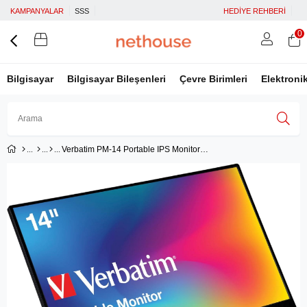
KAMPANYALAR
SSS
HEDİYE REHBERİ
0
Bilgisayar
Bilgisayar Bileşenleri
Çevre Birimleri
Elektroni
Verbatim PM-14 Portable IPS Monitor 14'' Full HD 1080p
Üye Girişi
Üye Ol
Facebook İle Bağlan
Google İle Bağlan