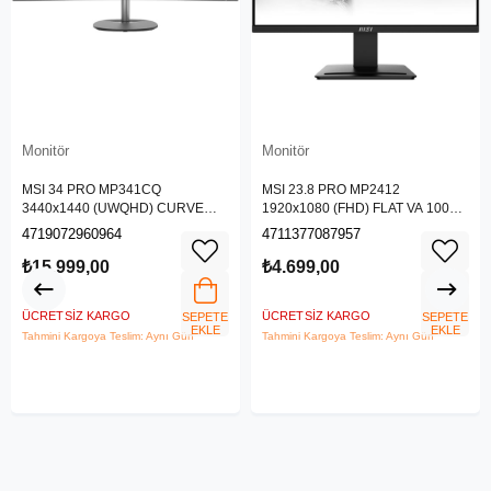
Monitör
Monitör
MSI 34 PRO MP341CQ
MSI 23.8 PRO MP2412
3440x1440 (UWQHD) CURVE
1920x1080 (FHD) FLAT VA 100HZ
1500R VA 100HZ 1MS ANTI-
1MS ANTI-GLARE MONITOR
4719072960964
4711377087957
GLARE MONITOR
₺15.999,00
₺4.699,00
ÜCRETSIZ KARGO
ÜCRETSIZ KARGO
SEPETE
SEPETE
EKLE
EKLE
Tahmini Kargoya Teslim: Aynı Gün
Tahmini Kargoya Teslim: Aynı Gün