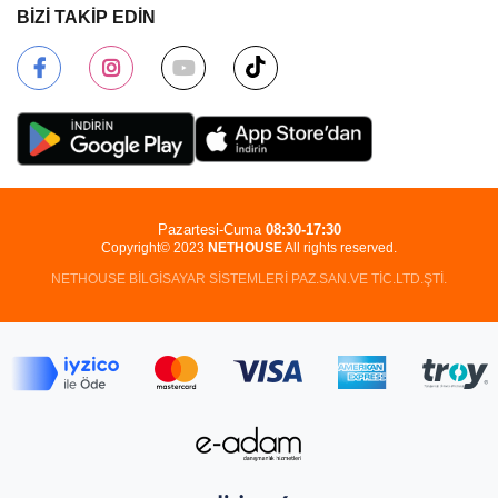
BİZİ TAKİP EDİN
Pazartesi-Cuma
08:30-17:30
Copyright© 2023
NETHOUSE
All rights reserved.
NETHOUSE BİLGİSAYAR SİSTEMLERİ PAZ.SAN.VE TİC.LTD.ŞTİ.