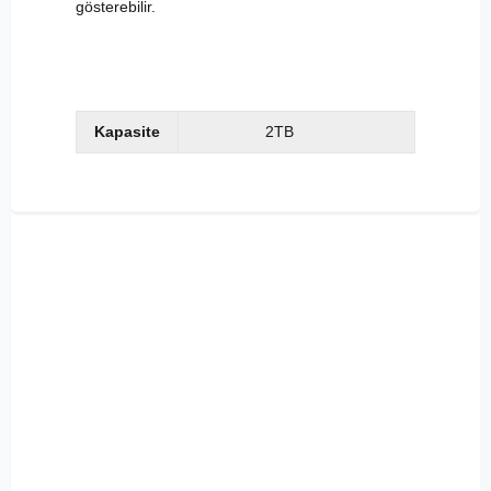
gösterebilir.
Kapasite
2TB