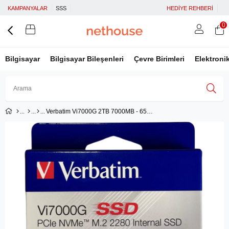
KAMPANYALAR
SSS
HEDİYE REHBERİ
0
Bilgisayar
Bilgisayar Bileşenleri
Çevre Birimleri
Elektroni
Verbatim Vi7000G 2TB 7000MB - 6500MB Playstation 5 Uyumlu M2 NVMe PCIe Gen 4 SSD
Üye Girişi
Üye Ol
Facebook İle Bağlan
Google İle Bağlan