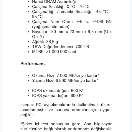
Haricî DRAM Arabelleği
Çalışma Sıcaklığı: 0 °C - 70 °C
Çalışmadığı Zamanki Sıcaklığı: -45 °C -
95 °C
Çalışma Nem Oranı: %5 ila ~%98 BN
(yoğuşma olmadan)
Boyutları: 80 mm x 23 mm x 9,8 mm (U x
G x Y)
Ağırlık: 38,5 g
TBW Değerlendirmesi: 700 TB
MTBF: >1.000.000 saat
Performans:
Okuma Hızı: 7.000 MB/sn.ye kadar*
Yazma Hızı: 6.500 MB/sn.ye kadar*
IOPS okuma değeri: 600 K*
IOPS yazma değeri: 800 K*
İstemci PC uygulamalarında kullanılmak üzere
tasarlanmıştır ve sunucu ortamları için uygun
değildir.
*Şirket içi test sonucuna göre. Ana bilgisayar
sürücüsüne bağlı olarak performans değişkenlik