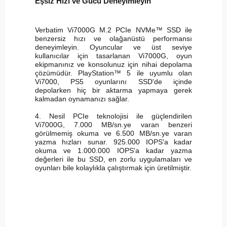
Eşsiz Hızı ve Gücü Deneyimleyin
Verbatim Vi7000G M.2 PCIe NVMe™ SSD ile
benzersiz hızı ve olağanüstü performansı
deneyimleyin. Oyuncular ve üst seviye
kullanıcılar için tasarlanan Vi7000G, oyun
ekipmanınız ve konsolunuz için nihai depolama
çözümüdür. PlayStation™ 5 ile uyumlu olan
Vi7000, PS5 oyunlarını SSD'de içinde
depolarken hiç bir aktarma yapmaya gerek
kalmadan oynamanızı sağlar.
4. Nesil PCIe teknolojisi ile güçlendirilen
Vi7000G, 7.000 MB/sn.ye varan benzeri
görülmemiş okuma ve 6.500 MB/sn.ye varan
yazma hızları sunar. 925.000 IOPS'a kadar
okuma ve 1.000.000 IOPS'a kadar yazma
değerleri ile bu SSD, en zorlu uygulamaları ve
oyunları bile kolaylıkla çalıştırmak için üretilmiştir.