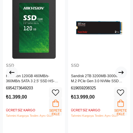
SSD
SSD
Hikvision 120GB 460MB/s-
Sandisk 2TB 3200MB-3000MB/s
360MB/s SATA 3 2.5' SSD HS-
M.2 PCIe Gen 3.0 NVMe SSD
SSD-C100/120G
SDSSDA3N-2T00-G2
6954273649203
619659208325
₺1.399,00
₺13.999,00
ÜCRETSIZ KARGO
ÜCRETSIZ KARGO
SEPETE
SEPETE
EKLE
EKLE
Tahmini Kargoya Teslim: Aynı Gün
Tahmini Kargoya Teslim: Aynı Gün