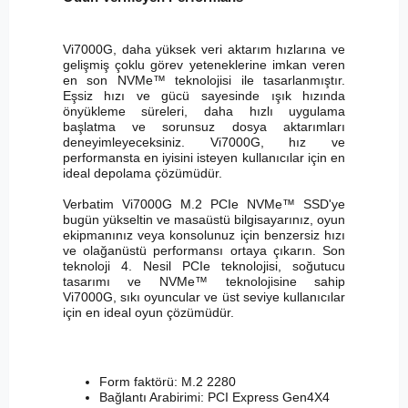
Vi7000G, daha yüksek veri aktarım hızlarına ve
gelişmiş çoklu görev yeteneklerine imkan veren
en son NVMe™ teknolojisi ile tasarlanmıştır.
Eşsiz hızı ve gücü sayesinde ışık hızında
önyükleme süreleri, daha hızlı uygulama
başlatma ve sorunsuz dosya aktarımları
deneyimleyeceksiniz. Vi7000G, hız ve
performansta en iyisini isteyen kullanıcılar için en
ideal depolama çözümüdür.
Verbatim Vi7000G M.2 PCIe NVMe™ SSD'ye
bugün yükseltin ve masaüstü bilgisayarınız, oyun
ekipmanınız veya konsolunuz için benzersiz hızı
ve olağanüstü performansı ortaya çıkarın. Son
teknoloji 4. Nesil PCIe teknolojisi, soğutucu
tasarımı ve NVMe™ teknolojisine sahip
Vi7000G, sıkı oyuncular ve üst seviye kullanıcılar
için en ideal oyun çözümüdür.
Form faktörü: M.2 2280
Bağlantı Arabirimi: PCI Express Gen4X4