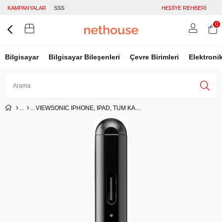
KAMPANYALAR
SSS
HEDİYE REHBERİ
0
Bilgisayar
Bilgisayar Bileşenleri
Çevre Birimleri
Elektroni
VIEWSONIC IPHONE, IPAD, TUM KAPASITIF TABLET VE TELEFONLARA UYUMLU VIEW STYLUS KALEM
Üye Girişi
Üye Ol
Facebook İle Bağlan
Google İle Bağlan