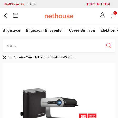
KAMPANYALAR
SSS
HEDİYE REHBERİ
0
Bilgisayar
Bilgisayar Bileşenleri
Çevre Birimleri
Elektroni
ViewSonic M1 PLUS Bluetooth/Wi-Fi Bataryalı HDMI/Type-C/USB Harman Kardon Taşınabilir LED Projeksiyon Cihazı
Üye Girişi
Üye Ol
Facebook İle Bağlan
Google İle Bağlan