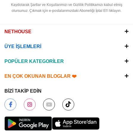
Kaydolarak Şartlar ve Koşullarımızı ve Gizlilik Politikamızı kabul etmiş
olursunuz.
Çıkmak için e-postalarımızdaki Aboneliği İptal Et’i tıklayın.
NETHOUSE
ÜYE İŞLEMLERİ
POPÜLER KATEGORİLER
EN ÇOK OKUNAN BLOGLAR ❤️
BİZİ TAKİP EDİN