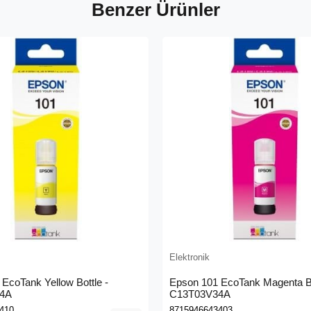
Benzer Ürünler
Elektronik
EcoTank Yellow Bottle -
Epson 101 EcoTank Magenta Bo
4A
C13T03V34A
410
8715946643403