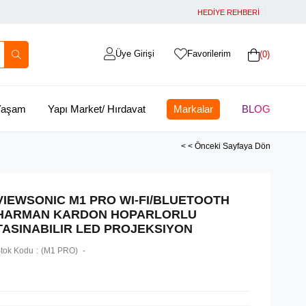
HEDİYE REHBERİ
Üye Girişi
Favorilerim
0
 Yaşam
Yapı Market/ Hırdavat
Markalar
BLOG
< < Önceki Sayfaya Dön
VIEWSONIC M1 PRO WI-FI/BLUETOOTH
HARMAN KARDON HOPARLORLU
TASINABILIR LED PROJEKSIYON
tok Kodu
(M1 PRO)