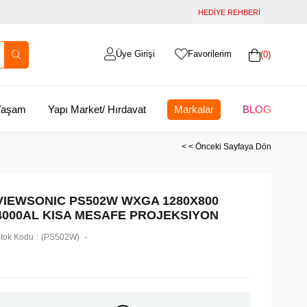
HEDİYE REHBERİ
Üye Girişi
Favorilerim
0
 Yaşam
Yapı Market/ Hırdavat
Markalar
BLOG
< < Önceki Sayfaya Dön
VIEWSONIC PS502W WXGA 1280X800
4000AL KISA MESAFE PROJEKSIYON
tok Kodu
(PS502W)