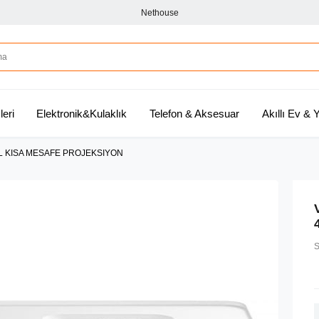
Nethouse
leri
Elektronik&Kulaklık
Telefon & Aksesuar
Akıllı Ev &
L KISA MESAFE PROJEKSIYON
S