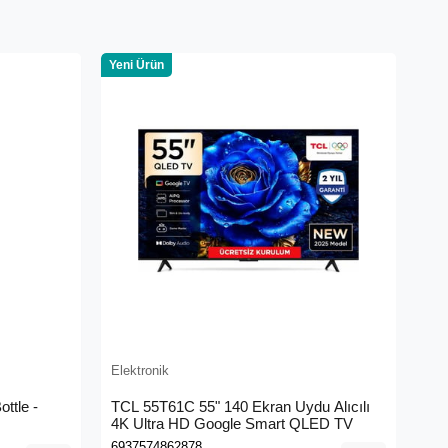
Yeni Ürün
Elektronik
ttle -
TCL 55T61C 55" 140 Ekran Uydu Alıcılı
4K Ultra HD Google Smart QLED TV
6937574862878