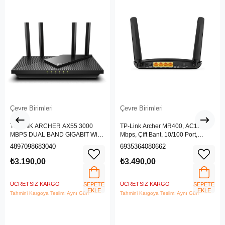
Çevre Birimleri
Çevre Birimleri
TP-LINK ARCHER AX55 3000
TP-Link Archer MR400, AC1200
MBPS DUAL BAND GIGABIT Wi-Fi
Mbps, Çift Bant, 10/100 Port,
6 ROUTER
4G/3G SIM Yuvası, Kablosuz 4G
4897098683040
6935364080662
LTE Router
₺3.190,00
₺3.490,00
ÜCRETSIZ KARGO
ÜCRETSIZ KARGO
SEPETE
SEPETE
EKLE
EKLE
Tahmini Kargoya Teslim: Aynı Gün
Tahmini Kargoya Teslim: Aynı Gün