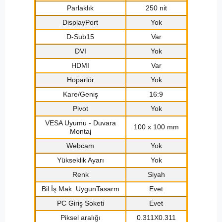
Parlaklık
250 nit
DisplayPort
Yok
D-Sub15
Var
DVI
Yok
HDMI
Var
Hoparlör
Yok
Kare/Geniş
16:9
Pivot
Yok
VESA Uyumu - Duvara
100 x 100 mm
Montaj
Webcam
Yok
Yükseklik Ayarı
Yok
Renk
Siyah
Bil.İş.Mak. UygunTasarm
Evet
PC Giriş Soketi
Evet
Piksel aralığı
0.311X0.311