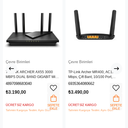
Çevre Birimleri
Çevre Birimleri
TP-LINK ARCHER AX55 3000
TP-Link Archer MR400, AC1200
MBPS DUAL BAND GIGABIT Wi-Fi
Mbps, Çift Bant, 10/100 Port,
6 ROUTER
4G/3G SIM Yuvası, Kablosuz 4G
4897098683040
6935364080662
LTE Router
₺3.190,00
₺3.490,00
ÜCRETSIZ KARGO
ÜCRETSIZ KARGO
SEPETE
SEPETE
EKLE
EKLE
Tahmini Kargoya Teslim: Aynı Gün
Tahmini Kargoya Teslim: Aynı Gün