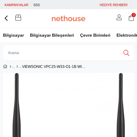
KAMPANYALAR
SSS
HEDİYE REHBERİ
0
Bilgisayar
Bilgisayar Bileşenleri
Çevre Birimleri
Elektroni
VIEWSONIC VPC25-W33-O1-1B WINDOWS PC SLOTU
Üye Girişi
Üye Ol
Facebook İle Bağlan
Google İle Bağlan