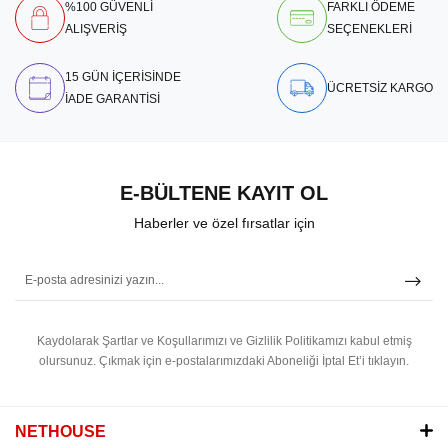
%100 GÜVENLİ
FARKLI ÖDEME
ALIŞVERİŞ
SEÇENEKLERİ
15 GÜN İÇERİSİNDE
ÜCRETSİZ KARGO
İADE GARANTİSİ
E-BÜLTENE KAYIT OL
Haberler ve özel fırsatlar için
Kaydolarak Şartlar ve Koşullarımızı ve Gizlilik Politikamızı kabul etmiş
olursunuz.
Çıkmak için e-postalarımızdaki Aboneliği İptal Et’i tıklayın.
NETHOUSE