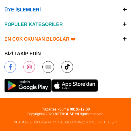
ÜYE İŞLEMLERİ
POPÜLER KATEGORİLER
EN ÇOK OKUNAN BLOGLAR ❤️
BİZİ TAKİP EDİN
Pazartesi-Cuma
08:30-17:30
Copyright© 2023
NETHOUSE
All rights reserved.
NETHOUSE BİLGİSAYAR SİSTEMLERİ PAZ.SAN.VE TİC.LTD.ŞTİ.