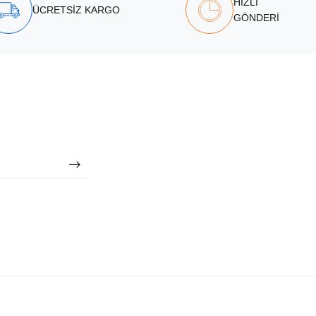
HIZLI
ÜCRETSİZ KARGO
GÖNDERİ