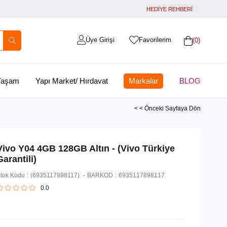
HEDİYE REHBERİ
Üye Girişi
Favorilerim
0
 Yaşam
Yapı Market/ Hırdavat
Markalar
BLOG
< < Önceki Sayfaya Dön
Vivo Y04 4GB 128GB Altın - (Vivo Türkiye
Garantili)
tok Kodu
(6935117898117)
BARKOD
:
6935117898117
0.0