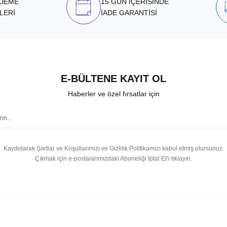
ÖDEME
15 GÜN İÇERİSİNDE
LERİ
İADE GARANTİSİ
E-BÜLTENE KAYIT OL
Haberler ve özel fırsatlar için
Kaydolarak Şartlar ve Koşullarımızı ve Gizlilik Politikamızı kabul etmiş olursunuz.
Çıkmak için e-postalarımızdaki Aboneliği İptal Et’i tıklayın.