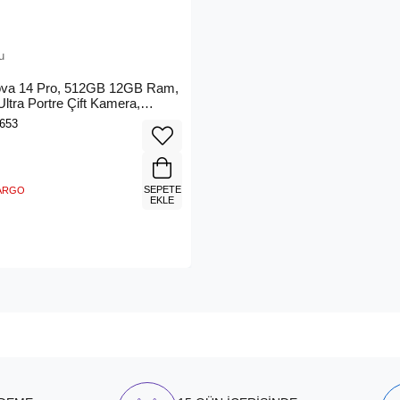
u
va 14 Pro, 512GB 12GB Ram,
tra Portre Çift Kamera,
rkiye Garantili), Siyah
653
SEPETE
KARGO
EKLE