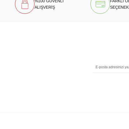
%100 GÜVENLİ
FARKLI 
ALIŞVERİŞ
SEÇENEK