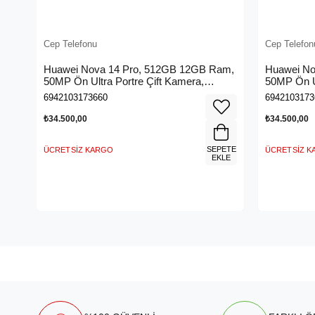
Cep Telefonu
Cep Telefon
Huawei Nova 14 Pro, 512GB 12GB Ram,
Huawei No
50MP Ön Ultra Portre Çift Kamera,
50MP Ön Ul
(HUAWEI Türkiye Garantili), Kristal Mavi
(HUAWEI Tü
6942103173660
6942103173
₺34.500,00
₺34.500,00
SEPETE
ÜCRETSIZ KARGO
ÜCRETSIZ 
EKLE