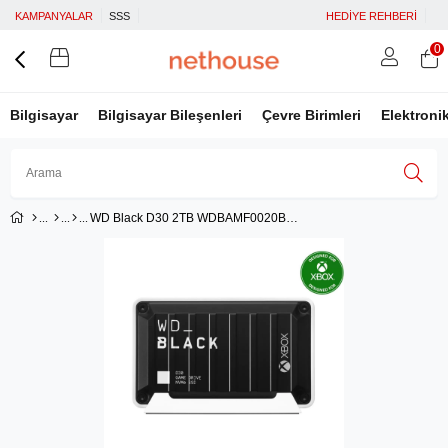
KAMPANYALAR
SSS
HEDİYE REHBERİ
0
Bilgisayar
Bilgisayar Bileşenleri
Çevre Birimleri
Elektroni
WD Black D30 2TB WDBAMF0020BBW-WESN Game Drive Xbox için Taşınabilir SSD Disk
Üye Girişi
Üye Ol
Facebook İle Bağlan
Google İle Bağlan