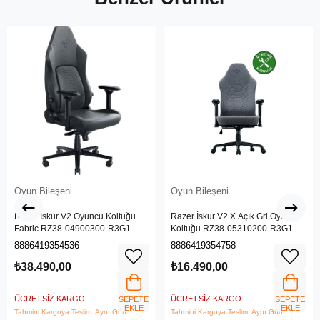
Oyun Bileşeni
Oyun Bileşeni
Razer İskur V2 Oyuncu Koltuğu
Razer İskur V2 X Açık Gri Oyuncu
Fabric RZ38-04900300-R3G1
Koltuğu RZ38-05310200-R3G1
8886419354536
8886419354758
₺38.490,00
₺16.490,00
ÜCRETSIZ KARGO
ÜCRETSIZ KARGO
SEPETE
SEPETE
EKLE
EKLE
Tahmini Kargoya Teslim: Aynı Gün
Tahmini Kargoya Teslim: Aynı Gün