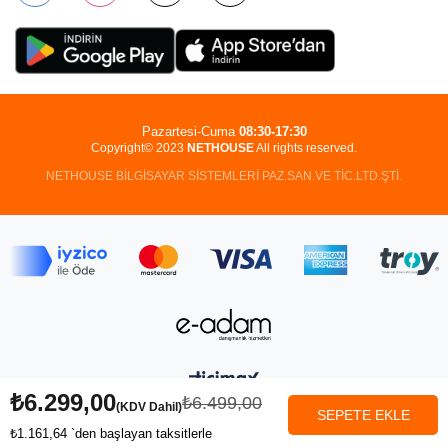
Pazartesi-Cuma
08:30-17:30
Copyright© 2023
NETHOUSE
All rights reserved.
NETHOUSE BİLGİSAYAR SİSTEMLERİ PAZ.SAN.VE TİC.LTD.ŞTİ.
₺6.299,00
₺6.499,00
(KDV Dahil)
₺1.161,64
`den başlayan taksitlerle
Anasayfa
Favorilerim
Sepetim
Üye Girişi