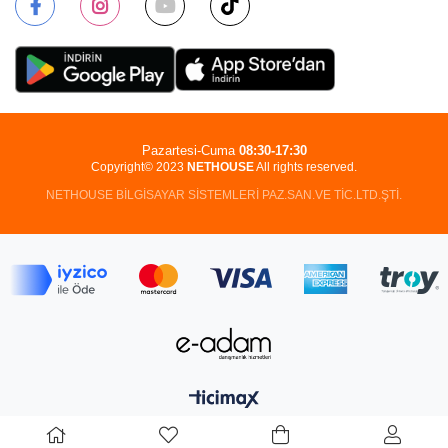
Pazartesi-Cuma
08:30-17:30
Copyright© 2023
NETHOUSE
All rights reserved.
NETHOUSE BİLGİSAYAR SİSTEMLERİ PAZ.SAN.VE TİC.LTD.ŞTİ.