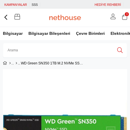
KAMPANYALAR
SSS
HEDİYE REHBERİ
0
Bilgisayar
Bilgisayar Bileşenleri
Çevre Birimleri
Elektroni
WD Green SN350 1TB M.2 NVMe SSD (3200/2500)
Üye Girişi
Üye Ol
Facebook İle Bağlan
Google İle Bağlan