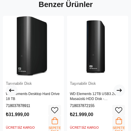
Benzer Ürünler
Taşınabilir Disk
Taşınabilir Disk
WD Elements Desktop Hard Drive
WD Elements 12TB USB3.2Gen1
18 TB
Masaüstü HDD Disk -
WDBWLG0120HBK-EESN
718037878911
718037872155
₺31.999,00
₺21.999,00
ÜCRETSIZ KARGO
ÜCRETSIZ KARGO
SEPETE
SEPETE