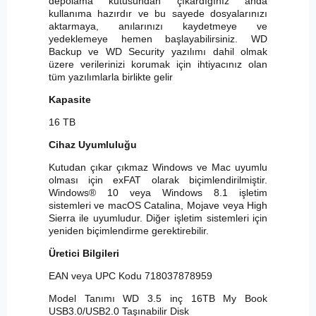
depolama kutusundan çıkardığınız anda
kullanıma hazırdır ve bu sayede dosyalarınızı
aktarmaya, anılarınızı kaydetmeye ve
yedeklemeye hemen başlayabilirsiniz. WD
Backup ve WD Security yazılımı dahil olmak
üzere verilerinizi korumak için ihtiyacınız olan
tüm yazılımlarla birlikte gelir
Kapasite
16 TB
Cihaz Uyumluluğu
Kutudan çıkar çıkmaz Windows ve Mac uyumlu
olması için exFAT olarak biçimlendirilmiştir.
Windows® 10 veya Windows 8.1 işletim
sistemleri ve macOS Catalina, Mojave veya High
Sierra ile uyumludur. Diğer işletim sistemleri için
yeniden biçimlendirme gerektirebilir.
Üretici Bilgileri
EAN veya UPC Kodu 718037878959
Model Tanımı WD 3.5 inç 16TB My Book
USB3.0/USB2.0 Taşınabilir Disk