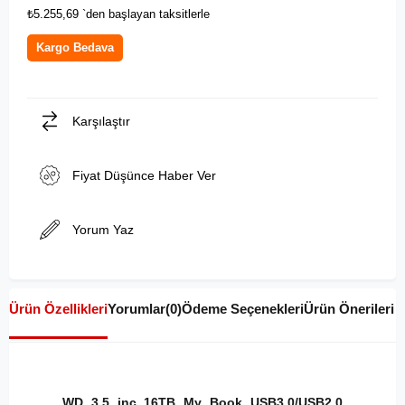
₺5.255,69
`den başlayan taksitlerle
Kargo Bedava
Karşılaştır
Fiyat Düşünce Haber Ver
Yorum Yaz
Ürün Özellikleri
Yorumlar
(0)
Ödeme Seçenekleri
Ürün Önerileri
WD 3.5 inç 16TB My Book USB3.0/USB2.0