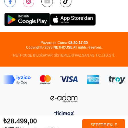
Pazartesi-Cuma
08:30-17:30
Copyright© 2023
NETHOUSE
All rights reserved.
NETHOUSE BİLGİSAYAR SİSTEMLERİ PAZ.SAN.VE TİC.LTD.ŞTİ.
₺28.499,00