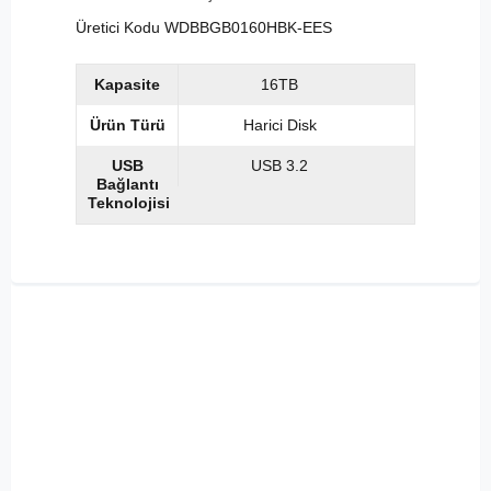
Üretici Kodu WDBBGB0160HBK-EES
Kapasite
16TB
Ürün Türü
Harici Disk
USB
USB 3.2
Bağlantı
Teknolojisi