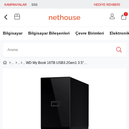
KAMPANYALAR
SSS
HEDİYE REHBERİ
0
Bilgisayar
Bilgisayar Bileşenleri
Çevre Birimleri
Elektroni
WD My Book 16TB USB3.2Gen1 3.5'' Masaüstü Harici Disk - WDBBGB0160HBK-EESN
Üye Girişi
Üye Ol
Facebook İle Bağlan
Google İle Bağlan