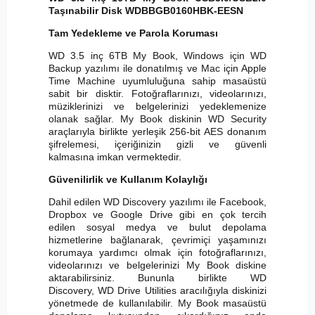
Taşınabilir Disk WDBBGB0160HBK-EESN
Tam Yedekleme ve Parola Koruması
WD 3.5 inç 6TB My Book, Windows için WD
Backup yazılımı ile donatılmış ve Mac için Apple
Time Machine uyumluluğuna sahip masaüstü
sabit bir disktir. Fotoğraflarınızı, videolarınızı,
müziklerinizi ve belgelerinizi yedeklemenize
olanak sağlar. My Book diskinin WD Security
araçlarıyla birlikte yerleşik 256-bit AES donanım
şifrelemesi, içeriğinizin gizli ve güvenli
kalmasına imkan vermektedir.
Güvenilirlik ve Kullanım Kolaylığı
Dahil edilen WD Discovery yazılımı ile Facebook,
Dropbox ve Google Drive gibi en çok tercih
edilen sosyal medya ve bulut depolama
hizmetlerine bağlanarak, çevrimiçi yaşamınızı
korumaya yardımcı olmak için fotoğraflarınızı,
videolarınızı ve belgelerinizi My Book diskine
aktarabilirsiniz. Bununla birlikte WD
Discovery, WD Drive Utilities aracılığıyla diskinizi
yönetmede de kullanılabilir. My Book masaüstü