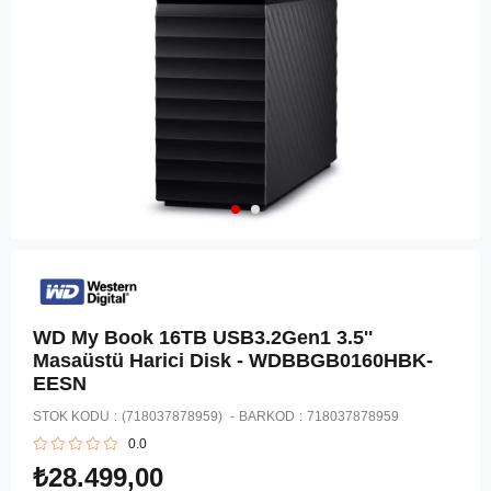
WD My Book 16TB USB3.2Gen1 3.5''
Masaüstü Harici Disk - WDBBGB0160HBK-
EESN
STOK KODU
(718037878959)
BARKOD
:
718037878959
0.0
₺28.499,00