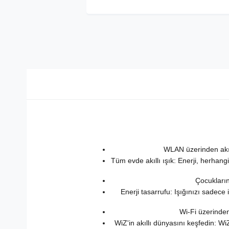
WLAN üzerinden akıll
Tüm evde akıllı ışık: Enerji, herha
Çocuklarını
Enerji tasarrufu: Işığınızı sadece
Wi-Fi üzerinden
WiZ'in akıllı dünyasını keşfedin: 