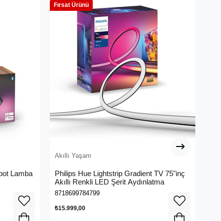
Fırsat Ürünü
Akıllı Yaşam
Akı
Spot Lamba
Philips Hue Lightstrip Gradient TV 75"inç
WiZ
Akıllı Renkli LED Şerit Aydınlatma
- S
8718699784799
871
₺15.999,00
₺39