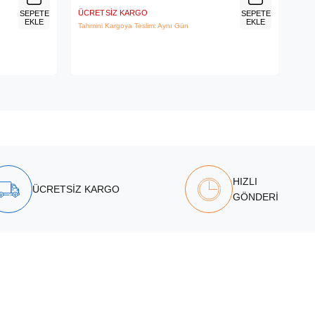
ÜCRETSIZ KARGO
ÜCR
SEPETE
SEPETE
EKLE
EKLE
Tahmini Kargoya Teslim: Aynı Gün
Tahm
HIZLI
ÜCRETSİZ KARGO
GÖNDERİ