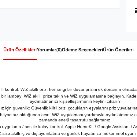
Ürün Özellikleri
Yorumlar
(0)
Ödeme Seçenekleri
Ürün Önerileri
ı kontrol: WiZ akıllı priz, herhangi bir duvar prizini ek donanım olmadan
ngi bir lambayı WiZ akıllı prize takın ve WiZ uygulamasına bağlayın. K
aydınlatmanızı kişiselleştirmenin keyfini çıkarın
z için güvenlik: Güvenlik kilitli priz, çocukların eşyalarını priz yuvaları
 ihtiyacınız olduğunda açın. WiZ uygulaması yardımıyla aydınlatmanız oto
zamanda enerji tasarrufu sağlarsınız
 uygulama / ses ile kolay kontrol: Apple HomeKit / Google Assistant / Am
WiZ size akıllı iç ve dış aydınlatma ve günlük hayatınıza mükemmel uyu