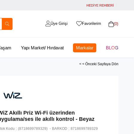
HEDİYE REHBERİ
Üye Girişi
Favorilerim
0
 Yaşam
Yapı Market/ Hırdavat
Markalar
BLOG
< < Önceki Sayfaya Dön
WiZ Akıllı Priz Wi-Fi üzerinden
uygulama/ses ile akıllı kontrol - Beyaz
tok Kodu
(8718699789329)
BARKOD
:
8718699789329