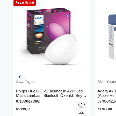
Fırsat Ürünü
Akıllı Yaşam
Akıllı Yaşa
Philips Hue GO V2 Taşınabilir Akıllı Led
Aqara Akıl
Masa Lambası, Bluetooth Özellikli, Beyaz
(Apple Hom
ve Renkli
8718696173992
6970504215
₺5.999,00
₺1.999,00