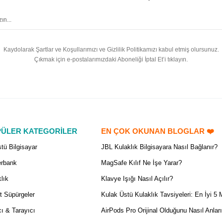
Kaydolarak Şartlar ve Koşullarımızı ve Gizlilik Politikamızı kabul etmiş olursunuz.
Çıkmak için e-postalarımızdaki Aboneliği İptal Et’i tıklayın.
ÜLER KATEGORİLER
EN ÇOK OKUNAN BLOGLAR ❤️
tü Bilgisayar
JBL Kulaklık Bilgisayara Nasıl Bağlanır?
rbank
MagSafe Kılıf Ne İşe Yarar?
lık
Klavye Işığı Nasıl Açılır?
t Süpürgeler
Kulak Üstü Kulaklık Tavsiyeleri: En İyi 5 
ı & Tarayıcı
AirPods Pro Orijinal Olduğunu Nasıl Anlar