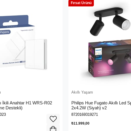
Fırsat Ürünü
m
Akıllı Yaşam
lı İkili Anahtar H1 WRS-R02
Philips Hue Fugato Akıllı Led 
e Destekli)
2x4.2W (Siyah) v2
023
8720169319271
₺11.999,00