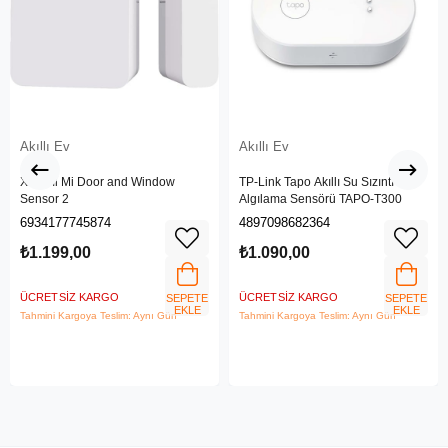
Akıllı Ev
Akıllı Ev
Xiaomi Mi Door and Window
TP-Link Tapo Akıllı Su Sızıntı
Sensor 2
Algılama Sensörü TAPO-T300
6934177745874
4897098682364
₺1.199,00
₺1.090,00
ÜCRETSIZ KARGO
ÜCRETSIZ KARGO
SEPETE
SEPETE
EKLE
EKLE
Tahmini Kargoya Teslim: Aynı Gün
Tahmini Kargoya Teslim: Aynı Gün