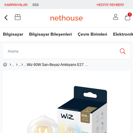
KAMPANYALAR
SSS
HEDİYE REHBERİ
0
Bilgisayar
Bilgisayar Bileşenleri
Çevre Birimleri
Elektroni
Wiz 60W Sarı-Beyaz Ambiyans E27 Şeffaf Cam Akıllı Filament Ampul (ST64)
Üye Girişi
Üye Ol
Facebook İle Bağlan
Google İle Bağlan