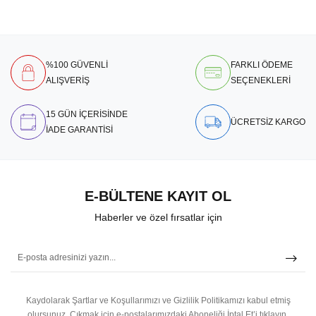
%100 GÜVENLİ
FARKLI ÖDEME
ALIŞVERİŞ
SEÇENEKLERİ
15 GÜN İÇERİSİNDE
ÜCRETSİZ KARGO
İADE GARANTİSİ
E-BÜLTENE KAYIT OL
Haberler ve özel fırsatlar için
Kaydolarak Şartlar ve Koşullarımızı ve Gizlilik Politikamızı kabul etmiş
olursunuz.
Çıkmak için e-postalarımızdaki Aboneliği İptal Et’i tıklayın.