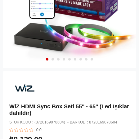
WiZ HDMI Sync Box Seti 55'' - 65'' (Led Işıklar
dahildir)
STOK KODU
(8720169078604)
BARKOD
:
8720169078604
0.0