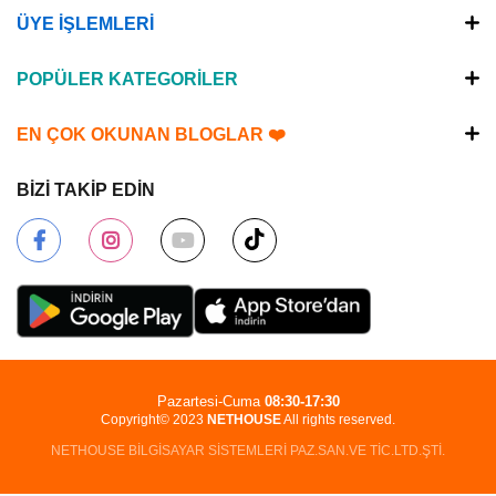
ÜYE İŞLEMLERİ
POPÜLER KATEGORİLER
EN ÇOK OKUNAN BLOGLAR ❤️
BİZİ TAKİP EDİN
Pazartesi-Cuma
08:30-17:30
Copyright© 2023
NETHOUSE
All rights reserved.
NETHOUSE BİLGİSAYAR SİSTEMLERİ PAZ.SAN.VE TİC.LTD.ŞTİ.