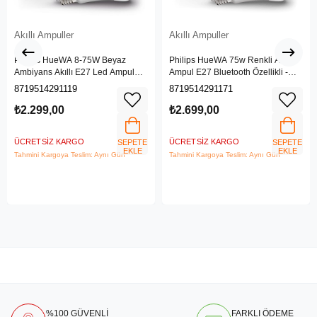
Akıllı Ampuller
Akıllı Ampuller
Philips HueWA 8-75W Beyaz
Philips HueWA 75w Renkli Akıllı
Ambiyans Akıllı E27 Led Ampul
Ampul E27 Bluetooth Özellikli -
Bluetooth Özellikli -
929002468801
8719514291119
8719514291171
929002468401
₺2.299,00
₺2.699,00
ÜCRETSIZ KARGO
ÜCRETSIZ KARGO
SEPETE
SEPETE
EKLE
EKLE
Tahmini Kargoya Teslim: Aynı Gün
Tahmini Kargoya Teslim: Aynı Gün
%100 GÜVENLİ
FARKLI ÖDEME