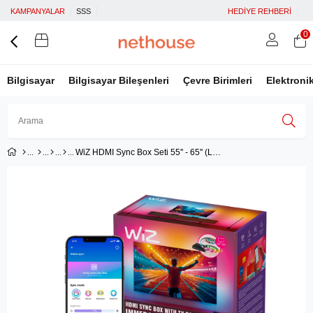
KAMPANYALAR
SSS
HEDİYE REHBERİ
0
Bilgisayar
Bilgisayar Bileşenleri
Çevre Birimleri
Elektroni
WiZ HDMI Sync Box Seti 55'' - 65'' (Led Işıklar dahildir)
Üye Girişi
Üye Ol
Facebook İle Bağlan
Google İle Bağlan