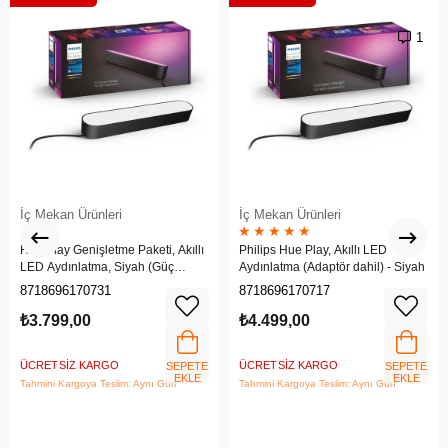
1
İç Mekan Ürünleri
İç Mekan Ürünleri
★
★
★
★
★
Hue Play Genişletme Paketi, Akıllı
Philips Hue Play, Akıllı LED
LED Aydınlatma, Siyah (Güç
Aydınlatma (Adaptör dahil) - Siyah
adaptörü dahil değildir)
8718696170731
8718696170717
₺3.799,00
₺4.499,00
ÜCRETSIZ KARGO
ÜCRETSIZ KARGO
SEPETE
SEPETE
EKLE
EKLE
Tahmini Kargoya Teslim: Aynı Gün
Tahmini Kargoya Teslim: Aynı Gün