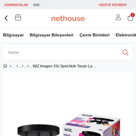
KAMPANYALAR
SSS
HEDİYE REHBERİ
0
Bilgisayar
Bilgisayar Bileşenleri
Çevre Birimleri
Elektroni
WiZ Imageo 3'lü Spot Akıllı Tavan Lambası
Üye Girişi
Üye Ol
Facebook İle Bağlan
Google İle Bağlan