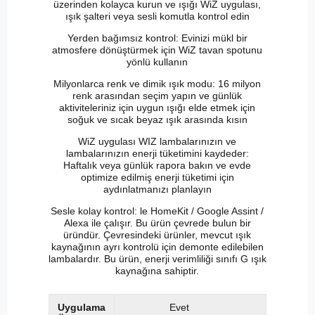
üzerinden kolayca kurun ve ışığı WiZ uygulası,
ışık şalteri veya sesli komutla kontrol edin
Yerden bağımsız kontrol: Evinizi mükl bir
atmosfere dönüştürmek için WiZ tavan spotunu
yönlü kullanın
Milyonlarca renk ve dimik ışık modu: 16 milyon
renk arasından seçim yapın ve günlük
aktiviteleriniz için uygun ışığı elde etmek için
soğuk ve sıcak beyaz ışık arasında kısın
WiZ uygulası WIZ lambalarınızın ve
lambalarınızın enerji tüketimini kaydeder:
Haftalık veya günlük rapora bakın ve evde
optimize edilmiş enerji tüketimi için
aydınlatmanızı planlayın
Sesle kolay kontrol: le HomeKit / Google Assint /
Alexa ile çalışır. Bu ürün çevrede bulun bir
üründür. Çevresindeki ürünler, mevcut ışık
kaynağının ayrı kontrolü için demonte edilebilen
lambalardır. Bu ürün, enerji verimliliği sınıfı G ışık
kaynağına sahiptir.
Uygulama
Evet