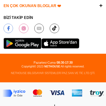
EN ÇOK OKUNAN BLOGLAR ❤️
BİZİ TAKİP EDİN
Pazartesi-Cuma
08:30-17:30
Copyright© 2023
NETHOUSE
All rights reserved.
NETHOUSE BİLGİSAYAR SİSTEMLERİ PAZ.SAN.VE TİC.LTD.ŞTİ.