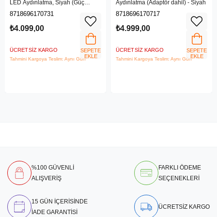
LED Aydınlatma, Siyah (Güç
Aydınlatma (Adaptör dahil) - Siyah
adaptörü dahil değildir)
8718696170731
8718696170717
₺4.099,00
₺4.999,00
ÜCRETSIZ KARGO
ÜCRETSIZ KARGO
SEPETE
SEPETE
EKLE
EKLE
Tahmini Kargoya Teslim: Aynı Gün
Tahmini Kargoya Teslim: Aynı Gün
%100 GÜVENLİ
FARKLI ÖDEME
ALIŞVERİŞ
SEÇENEKLERİ
15 GÜN İÇERİSİNDE
ÜCRETSİZ KARGO
İADE GARANTİSİ