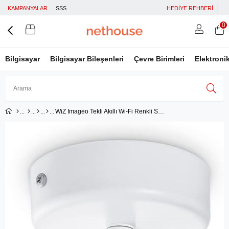
KAMPANYALAR
SSS
HEDİYE REHBERİ
0
Bilgisayar
Bilgisayar Bileşenleri
Çevre Birimleri
Elektroni
WiZ Imageo Tekli Akıllı Wi-Fi Renkli Spot Lamba
Üye Girişi
Üye Ol
Facebook İle Bağlan
Google İle Bağlan