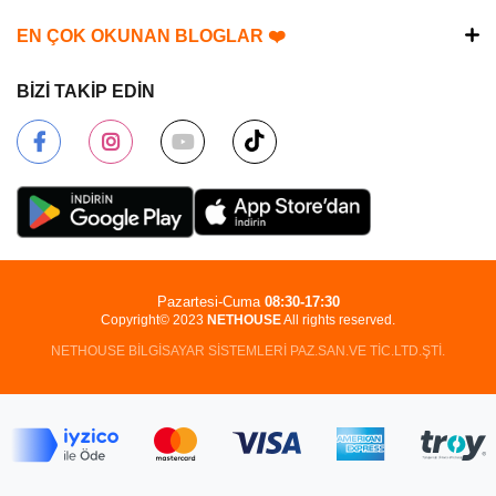
EN ÇOK OKUNAN BLOGLAR ❤️
BİZİ TAKİP EDİN
Pazartesi-Cuma
08:30-17:30
Copyright© 2023
NETHOUSE
All rights reserved.
NETHOUSE BİLGİSAYAR SİSTEMLERİ PAZ.SAN.VE TİC.LTD.ŞTİ.