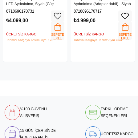
LED Aydınlatma, Siyah (Güç
Aydınlatma (Adaptör dahil) - Siyah
adaptörü dahil değildir)
8718696170731
8718696170717
₺4.099,00
₺4.999,00
ÜCRETSIZ KARGO
ÜCRETSIZ KARGO
SEPETE
SEPETE
EKLE
EKLE
Tahmini Kargoya Teslim: Aynı Gün
Tahmini Kargoya Teslim: Aynı Gün
%100 GÜVENLİ
FARKLI ÖDEME
ALIŞVERİŞ
SEÇENEKLERİ
15 GÜN İÇERİSİNDE
ÜCRETSİZ KARGO
İADE GARANTİSİ