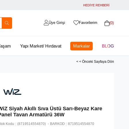
HEDİYE REHBERİ
Üye Girişi
Favorilerim
0
 Yaşam
Yapı Market/ Hırdavat
Markalar
BLOG
< < Önceki Sayfaya Dön
WiZ Siyah Akıllı Sıva Üstü Sarı-Beyaz Kare
Panel Tavan Armatürü 36W
tok Kodu
(8719514554870)
BARKOD
:
8719514554870